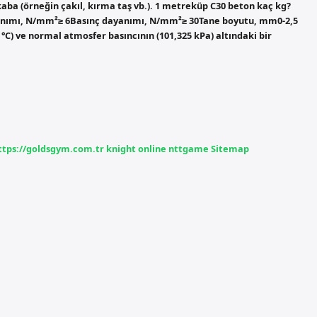
 kaba (örneğin çakıl, kırma taş vb.). 1 metreküp C30 beton kaç kg?
anımı, N/mm²≥ 6Basınç dayanımı, N/mm²≥ 30Tane boyutu, mm0-2,5
) ve normal atmosfer basıncının (101,325 kPa) altındaki bir
ttps://goldsgym.com.tr
knight online
nttgame
Sitemap