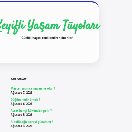
Keyifli Yaşam Tüyoları
Günlük hayatı renklendiren öneriler!
Sidebar
ilbet yeni giriş
ilbet giriş
vdcasino giriş
b
Son Yazılar
Master yapınca unvan ne olur ?
Ağustos 7, 2026
Düğüm nedir örnek ?
Ağustos 6, 2026
Avrat hangi kökenden gelir ?
Ağustos 5, 2026
Alkollü ağız spreyi günah mı ?
Ağustos 3, 2026