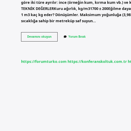
göre iki türe ayrılır: ince (örneğin kum, kırma kum vb.) ve
TEKNİK DEĞERLERKuru ağırlık, kg/m31700 ± 200Eğilme day
1 m3 kaç kg eder? Dönüşümler. Maksimum yoğunluğa (3,98 °C
sıcaklığa sahip bir metreküp saf suyun…
1
Devamını okuyun
Yorum Bırak
M3
Betonda
Kaç
Kg
Agrega
https://forumturko.com
https://konferanskoltuk.com.tr
h