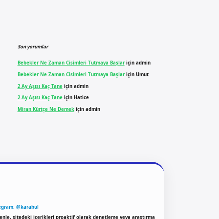
Son yorumlar
Bebekler Ne Zaman Cisimleri Tutmaya Başlar
için
admin
Bebekler Ne Zaman Cisimleri Tutmaya Başlar
için
Umut
2 Ay Aşısı Kaç Tane
için
admin
2 Ay Aşısı Kaç Tane
için
Hatice
Miran Kürtçe Ne Demek
için
admin
egram: @karabul
enle, sitedeki içerikleri proaktif olarak denetleme veya araştırma