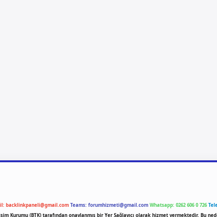
il:
backlinkpaneli@gmail.com
Teams:
forumhizmeti@gmail.com
Whatsapp: 0262 606 0 726
Tel
etişim Kurumu (BTK) tarafından onaylanmış bir Yer Sağlayıcı olarak hizmet vermektedir. Bu ned