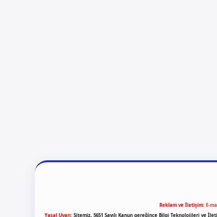
Reklam ve İletişim:
E-ma
Yasal Uyarı:
Sitemiz, 5651 Sayılı Kanun gereğince Bilgi Teknolojileri ve İl