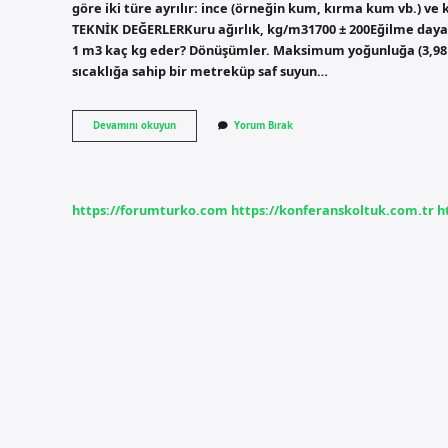
göre iki türe ayrılır: ince (örneğin kum, kırma kum vb.) ve
TEKNİK DEĞERLERKuru ağırlık, kg/m31700 ± 200Eğilme day
1 m3 kaç kg eder? Dönüşümler. Maksimum yoğunluğa (3,98 °C
sıcaklığa sahip bir metreküp saf suyun…
1
Devamını okuyun
Yorum Bırak
M3
Betonda
Kaç
Kg
Agrega
https://forumturko.com
https://konferanskoltuk.com.tr
h