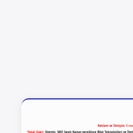
Reklam ve İletişim:
E-ma
Yasal Uyarı:
Sitemiz, 5651 Sayılı Kanun gereğince Bilgi Teknolojileri ve İl