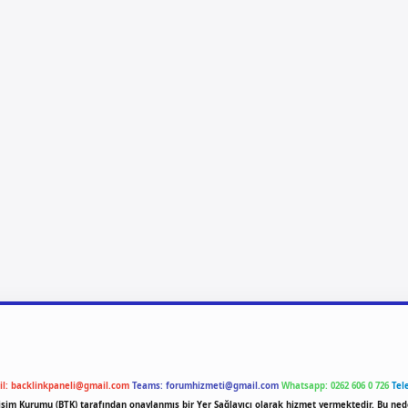
il:
backlinkpaneli@gmail.com
Teams:
forumhizmeti@gmail.com
Whatsapp: 0262 606 0 726
Tel
etişim Kurumu (BTK) tarafından onaylanmış bir Yer Sağlayıcı olarak hizmet vermektedir. Bu ned