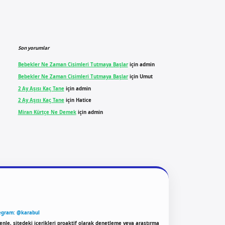
Son yorumlar
Bebekler Ne Zaman Cisimleri Tutmaya Başlar
için
admin
Bebekler Ne Zaman Cisimleri Tutmaya Başlar
için
Umut
2 Ay Aşısı Kaç Tane
için
admin
2 Ay Aşısı Kaç Tane
için
Hatice
Miran Kürtçe Ne Demek
için
admin
egram: @karabul
enle, sitedeki içerikleri proaktif olarak denetleme veya araştırma