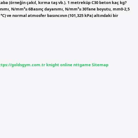
 kaba (örneğin çakıl, kırma taş vb.). 1 metreküp C30 beton kaç kg?
anımı, N/mm²≥ 6Basınç dayanımı, N/mm²≥ 30Tane boyutu, mm0-2,5
) ve normal atmosfer basıncının (101,325 kPa) altındaki bir
ttps://goldsgym.com.tr
knight online
nttgame
Sitemap