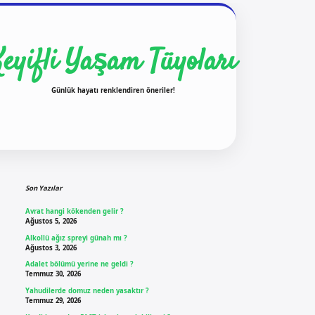
Keyifli Yaşam Tüyoları
Günlük hayatı renklendiren öneriler!
Sidebar
ilbet yeni giriş
ilbet giriş
vdcasino giriş
b
Son Yazılar
Avrat hangi kökenden gelir ?
Ağustos 5, 2026
Alkollü ağız spreyi günah mı ?
Ağustos 3, 2026
Adalet bölümü yerine ne geldi ?
Temmuz 30, 2026
Yahudilerde domuz neden yasaktır ?
Temmuz 29, 2026