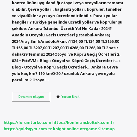
kontrolünün uygulandığı otoyol veya otoyolların tamamı
olabilir. Çevre yolları, bağlantı yolları, köprüler, tüneller
ve viyadükler ayrı ayrı ücretlendirilebilir. Paralı yollar
hangileri? Türkiye genelinde ücretli yollar ve köprüler şu
şekilde: Ankara İstanbul Ücretli Yol Ne Kadar 2024?
Anadolu Otoyolu Geçiş Ücretleri (İstanbul-Ankara)
2024Araç SınıfıAnadoluAkıncı1134,00 TL134,00 TL2155,00
TL155,00 TL3207,00 TL207,00 TL4268,00 TL268,00 TL2 satır
daha•29 Temmuz 2024Otoyol ve Köprü Geçiş Ücretleri 2.
024 • PttAVM › Blog › Otoyol ve Köprü Geçiş Ücretleri-… ›
Blog › Otoyol ve Köprü Geçiş Ücretleri-… Ankara Cevre
yolu kaç km? 110 kmO-20 / uzunluk Ankara çevreyolu
paralı mı? Otoyol…
Ankara
Devamını okuyun
Yorum Bırak
Çevre
Yolu
Ücretli
Mi
https://forumturko.com
https://konferanskoltuk.com.tr
https://goldsgym.com.tr
knight online
nttgame
Sitemap