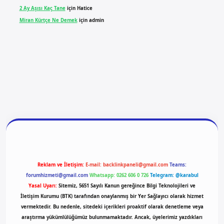
2 Ay Aşısı Kaç Tane
için
Hatice
Miran Kürtçe Ne Demek
için
admin
ilbet yeni giriş
ilbet giriş
vdcasino giriş
betexper
Reklam ve İletişim:
E-mail:
backlinkpaneli@gmail.com
Teams:
forumhizmeti@gmail.com
Whatsapp: 0262 606 0 726
Telegram: @karabul
Yasal Uyarı:
Sitemiz, 5651 Sayılı Kanun gereğince Bilgi Teknolojileri ve
İletişim Kurumu (BTK) tarafından onaylanmış bir Yer Sağlayıcı olarak hizmet
vermektedir. Bu nedenle, sitedeki içerikleri proaktif olarak denetleme veya
araştırma yükümlülüğümüz bulunmamaktadır. Ancak, üyelerimiz yazdıkları