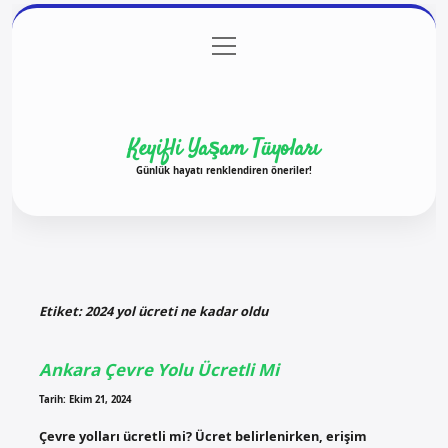
menüyü
Anasayfa
Gizlilik Politikası
Yasal Uyarı
aç
Hakkımızda
Keyifli Yaşam Tüyoları
Günlük hayatı renklendiren öneriler!
Etiket:
2024 yol ücreti ne kadar oldu
Ankara Çevre Yolu Ücretli Mi
Tarih: Ekim 21, 2024
Çevre yolları ücretli mi? Ücret belirlenirken, erişim