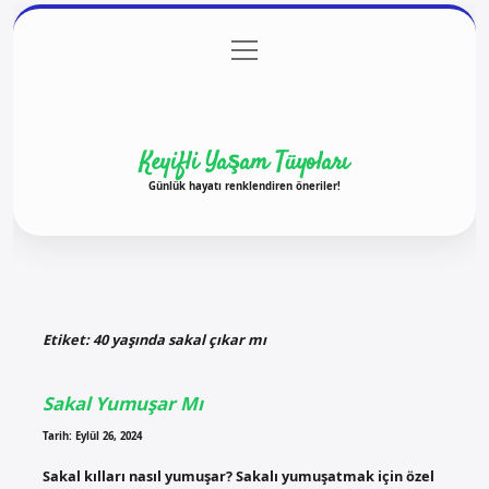
menüyü
Anasayfa
Gizlilik Politikası
Yasal Uyarı
aç
Hakkımızda
Keyifli Yaşam Tüyoları
Günlük hayatı renklendiren öneriler!
Etiket:
40 yaşında sakal çıkar mı
Sakal Yumuşar Mı
Tarih: Eylül 26, 2024
Sakal kılları nasıl yumuşar? Sakalı yumuşatmak için özel