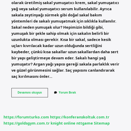
olarak üretilmiş sakal yumuşatıcı krem, sakal yumuşatıcı
yağ veya sakal yumuşatıcı serum kullanılabilir. Ayrıca
sakala zeytinyağı sürmek gibi doğal sakal bakım
yöntemleri de sakalı yumuşatmak için sıklıkla kullanılır.
Sakal neden yumuşak olur? Hepimizin bildiği gibi,
yumuşak bir şekle sahip olmak için sakalın belirli bir
uzunlukta olması gerekir. Kısa bir sakal, sadece kesik
uçları kıvrılacak kadar uzun olduğunda sertliğini
kaybeder, çünkü kısa sakallar uzun sakallardan daha sert
bir yapı geliştirmeye devam eder. Sakalı hangi yağ
yumuşatır? Argan yağı yapısı gereği sakala parlaklık verir
ve güzel görünmesini sağlar. Saç yapısını canlandırarak
saç kırılmasını önler…
Sakal
Devamını okuyun
Yorum Bırak
Yumuşar
Mı
https://forumturko.com
https://konferanskoltuk.com.tr
https://goldsgym.com.tr
knight online
nttgame
Sitemap