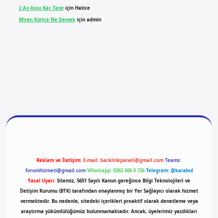
2 Ay Aşısı Kaç Tane
için
Hatice
Miran Kürtçe Ne Demek
için
admin
giriş
vdcasino giriş
betexper
Reklam ve İletişim:
E-mail:
backlinkpaneli@gmail.com
Teams:
forumhizmeti@gmail.com
Whatsapp: 0262 606 0 726
Telegram: @karabul
Yasal Uyarı:
Sitemiz, 5651 Sayılı Kanun gereğince Bilgi Teknolojileri ve
İletişim Kurumu (BTK) tarafından onaylanmış bir Yer Sağlayıcı olarak hizmet
vermektedir. Bu nedenle, sitedeki içerikleri proaktif olarak denetleme veya
araştırma yükümlülüğümüz bulunmamaktadır. Ancak, üyelerimiz yazdıkları