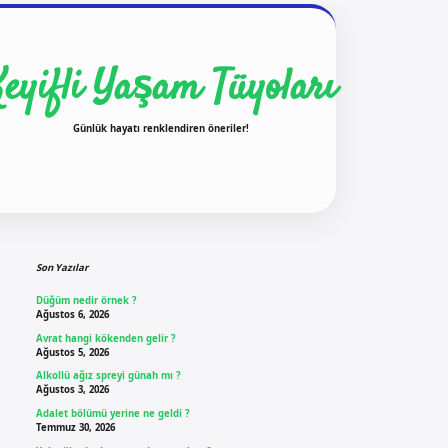
Keyifli Yaşam Tüyoları
Günlük hayatı renklendiren öneriler!
Sidebar
ilbet yeni giriş
ilbet g
Son Yazılar
Düğüm nedir örnek ?
Ağustos 6, 2026
Avrat hangi kökenden gelir ?
Ağustos 5, 2026
Alkollü ağız spreyi günah mı ?
Ağustos 3, 2026
Adalet bölümü yerine ne geldi ?
Temmuz 30, 2026