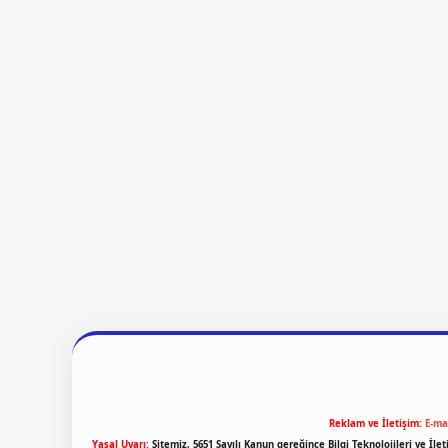
Reklam ve İletişim:
E-ma
Yasal Uyarı:
Sitemiz, 5651 Sayılı Kanun gereğince Bilgi Teknolojileri ve İl