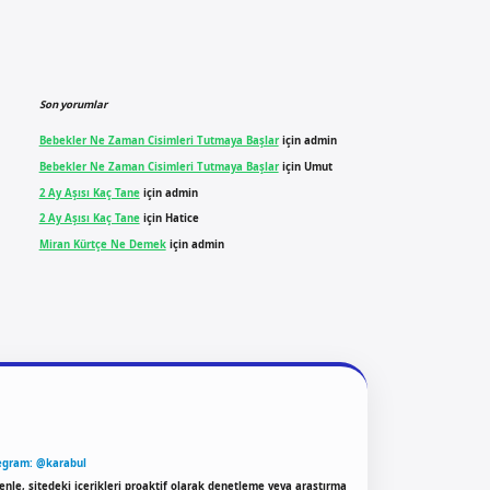
Son yorumlar
Bebekler Ne Zaman Cisimleri Tutmaya Başlar
için
admin
Bebekler Ne Zaman Cisimleri Tutmaya Başlar
için
Umut
2 Ay Aşısı Kaç Tane
için
admin
2 Ay Aşısı Kaç Tane
için
Hatice
Miran Kürtçe Ne Demek
için
admin
egram: @karabul
enle, sitedeki içerikleri proaktif olarak denetleme veya araştırma