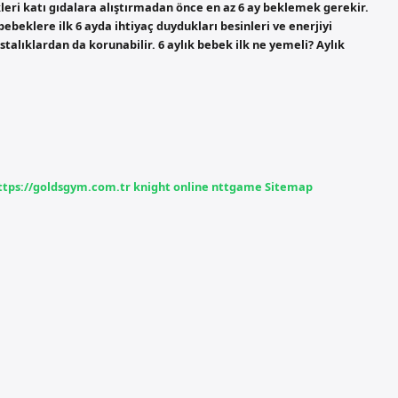
leri katı gıdalara alıştırmadan önce en az 6 ay beklemek gerekir.
klere ilk 6 ayda ihtiyaç duydukları besinleri ve enerjiyi
talıklardan da korunabilir. 6 aylık bebek ilk ne yemeli? Aylık
ttps://goldsgym.com.tr
knight online
nttgame
Sitemap