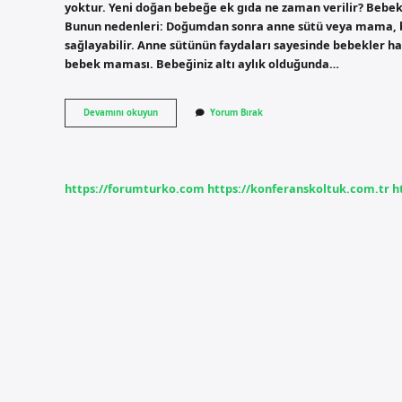
yoktur. Yeni doğan bebeğe ek gıda ne zaman verilir? Bebek
Bunun nedenleri: Doğumdan sonra anne sütü veya mama, bebe
sağlayabilir. Anne sütünün faydaları sayesinde bebekler has
bebek maması. Bebeğiniz altı aylık olduğunda…
Yeni
Devamını okuyun
Yorum Bırak
Doğan
Bebeğe
Ek
Gıda
Ne
https://forumturko.com
https://konferanskoltuk.com.tr
h
Verilir