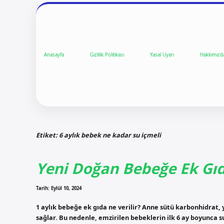
Anasayfa
Gizlilik Politikası
Yasal Uyarı
Hakkımızd
Etiket:
6 aylık bebek ne kadar su içmeli
Yeni Doğan Bebeğe Ek Gıd
Tarih: Eylül 10, 2024
1 aylık bebeğe ek gıda ne verilir? Anne sütü karbonhidrat, 
sağlar. Bu nedenle, emzirilen bebeklerin ilk 6 ay boyunca 