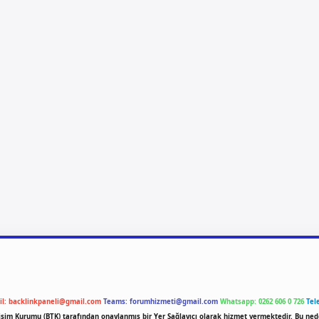
il:
backlinkpaneli@gmail.com
Teams:
forumhizmeti@gmail.com
Whatsapp: 0262 606 0 726
Tel
etişim Kurumu (BTK) tarafından onaylanmış bir Yer Sağlayıcı olarak hizmet vermektedir. Bu ned