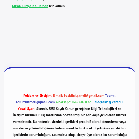
Miran Kürtçe Ne Demek
için
admin
yeni giriş
ilbet giriş
vdcasino giriş
betexper
Reklam ve İletişim:
E-mail:
backlinkpaneli@gmail.com
Teams:
forumhizmeti@gmail.com
Whatsapp: 0262 606 0 726
Telegram: @karabul
Yasal Uyarı:
Sitemiz, 5651 Sayılı Kanun gereğince Bilgi Teknolojileri ve
İletişim Kurumu (BTK) tarafından onaylanmış bir Yer Sağlayıcı olarak hizmet
vermektedir. Bu nedenle, sitedeki içerikleri proaktif olarak denetleme veya
araştırma yükümlülüğümüz bulunmamaktadır. Ancak, üyelerimiz yazdıkları
içeriklerin sorumluluğunu taşımakta olup, siteye üye olarak bu sorumluluğu