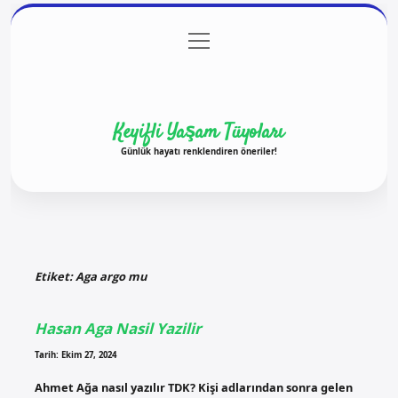
menüyü
Anasayfa
Gizlilik Politikası
Yasal Uyarı
aç
Hakkımızda
Keyifli Yaşam Tüyoları
Günlük hayatı renklendiren öneriler!
Etiket:
Aga argo mu
Hasan Aga Nasil Yazilir
Tarih: Ekim 27, 2024
Ahmet Ağa nasıl yazılır TDK? Kişi adlarından sonra gelen