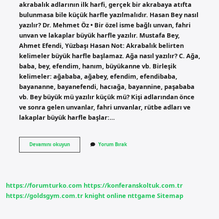
akrabalık adlarının ilk harfi, gerçek bir akrabaya atıfta
bulunmasa bile küçük harfle yazılmalıdır. Hasan Bey nasıl
yazılır? Dr. Mehmet Öz • Bir özel isme bağlı unvan, fahri
unvan ve lakaplar büyük harfle yazılır. Mustafa Bey,
Ahmet Efendi, Yüzbaşı Hasan Not: Akrabalık belirten
kelimeler büyük harfle başlamaz. Ağa nasıl yazılır? C. Ağa,
baba, bey, efendim, hanım, büyükanne vb. Birleşik
kelimeler: ağababa, ağabey, efendim, efendibaba,
bayananne, bayanefendi, hacıağa, bayannine, paşababa
vb. Bey büyük mü yazılır küçük mü? Kişi adlarından önce
ve sonra gelen unvanlar, fahri unvanlar, rütbe adları ve
lakaplar büyük harfle başlar:…
Hasan
Devamını okuyun
Yorum Bırak
Aga
Nasil
Yazilir
https://forumturko.com
https://konferanskoltuk.com.tr
https://goldsgym.com.tr
knight online
nttgame
Sitemap