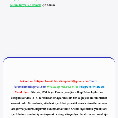
Miran Kürtçe Ne Demek
için
admin
ilbet yeni giriş
ilbet giriş
vdcasino giriş
betexper
Reklam ve İletişim:
E-mail:
backlinkpaneli@gmail.com
Teams:
forumhizmeti@gmail.com
Whatsapp: 0262 606 0 726
Telegram: @karabul
Yasal Uyarı:
Sitemiz, 5651 Sayılı Kanun gereğince Bilgi Teknolojileri ve
İletişim Kurumu (BTK) tarafından onaylanmış bir Yer Sağlayıcı olarak hizmet
vermektedir. Bu nedenle, sitedeki içerikleri proaktif olarak denetleme veya
araştırma yükümlülüğümüz bulunmamaktadır. Ancak, üyelerimiz yazdıkları
içeriklerin sorumluluğunu taşımakta olup, siteye üye olarak bu sorumluluğu