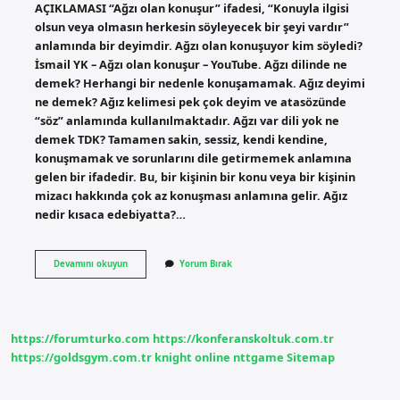
AÇIKLAMASI “Ağzı olan konuşur” ifadesi, “Konuyla ilgisi
olsun veya olmasın herkesin söyleyecek bir şeyi vardır”
anlamında bir deyimdir. Ağzı olan konuşuyor kim söyledi?
İsmail YK – Ağzı olan konuşur – YouTube. Ağzı dilinde ne
demek? Herhangi bir nedenle konuşamamak. Ağız deyimi
ne demek? Ağız kelimesi pek çok deyim ve atasözünde
“söz” anlamında kullanılmaktadır. Ağzı var dili yok ne
demek TDK? Tamamen sakin, sessiz, kendi kendine,
konuşmamak ve sorunlarını dile getirmemek anlamına
gelen bir ifadedir. Bu, bir kişinin bir konu veya bir kişinin
mizacı hakkında çok az konuşması anlamına gelir. Ağız
nedir kısaca edebiyatta?…
Ağzı
Devamını okuyun
Yorum Bırak
Olan
Konuşuyor
Ne
Demek
https://forumturko.com
https://konferanskoltuk.com.tr
https://goldsgym.com.tr
knight online
nttgame
Sitemap