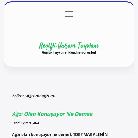
menüyü
Anasayfa
Gizlilik Politikası
Yasal Uyarı
aç
Hakkımızda
Keyifli Yaşam Tüyoları
Günlük hayatı renklendiren öneriler!
Etiket:
Ağız mı ağzı mı
Ağzı Olan Konuşuyor Ne Demek
Tarih: Ekim 9, 2024
Ağzı olan konuşuyor ne demek TDK? MAKALENİN