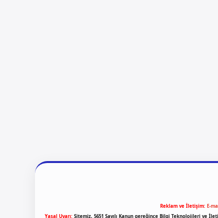
Reklam ve İletişim:
E-ma
Yasal Uyarı:
Sitemiz, 5651 Sayılı Kanun gereğince Bilgi Teknolojileri ve İl