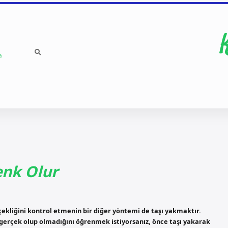
a
enk Olur
erçekliğini kontrol etmenin bir diğer yöntemi de taşı yakmaktır.
 gerçek olup olmadığını öğrenmek istiyorsanız, önce taşı yakarak