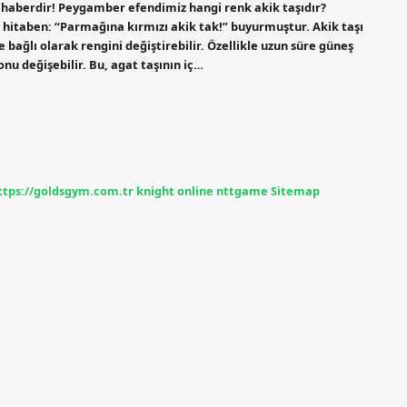
tü haberdir! Peygamber efendimiz hangi renk akik taşıdır?
 hitaben: “Parmağına kırmızı akik tak!” buyurmuştur. Akik taşı
re bağlı olarak rengini değiştirebilir. Özellikle uzun süre güneş
onu değişebilir. Bu, agat taşının iç…
ttps://goldsgym.com.tr
knight online
nttgame
Sitemap