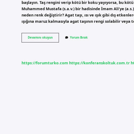
başlayın. Taş rengini verip kötü bir koku yayıyorsa, bu kö
Muhammed Mustafa (s.a.v.) bir hadisinde İmam Ali’ye (a.s.)
neden renk değiştirir? Agat taşı, ısı ve ışık gibi dış etkenle
ışığına maruz kalmasıyla agat taşının rengi solabilir veya t
Gerçek
Devamını okuyun
Yorum Bırak
Akik
Taşı
Hangi
Renk
Olur
https://forumturko.com
https://konferanskoltuk.com.tr
h