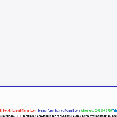
il:
backlinkpaneli@gmail.com
Teams:
forumhizmeti@gmail.com
Whatsapp: 0262 606 0 726
Tel
etişim Kurumu (BTK) tarafından onaylanmış bir Yer Sağlayıcı olarak hizmet vermektedir. Bu ned