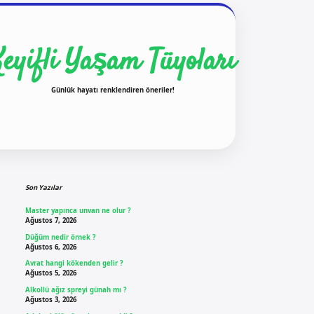
Keyifli Yaşam Tüyoları
Günlük hayatı renklendiren öneriler!
Sidebar
ilbet yeni giriş
ilbet gi
Son Yazılar
Master yapınca unvan ne olur ?
Ağustos 7, 2026
Düğüm nedir örnek ?
Ağustos 6, 2026
Avrat hangi kökenden gelir ?
Ağustos 5, 2026
Alkollü ağız spreyi günah mı ?
Ağustos 3, 2026