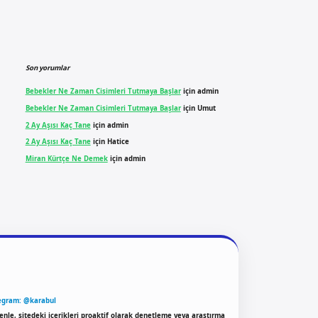
Son yorumlar
Bebekler Ne Zaman Cisimleri Tutmaya Başlar
için
admin
Bebekler Ne Zaman Cisimleri Tutmaya Başlar
için
Umut
2 Ay Aşısı Kaç Tane
için
admin
2 Ay Aşısı Kaç Tane
için
Hatice
Miran Kürtçe Ne Demek
için
admin
egram: @karabul
enle, sitedeki içerikleri proaktif olarak denetleme veya araştırma