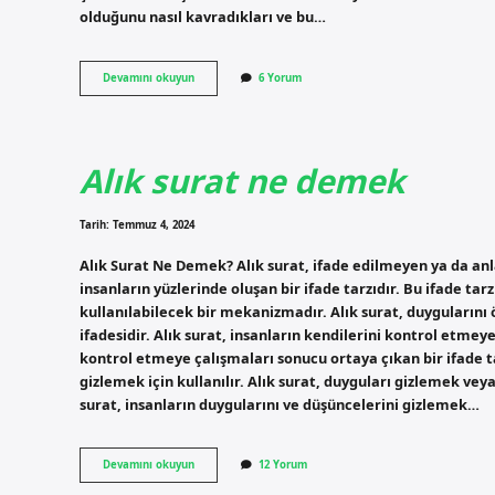
olduğunu nasıl kavradıkları ve bu…
Algı
Devamını okuyun
6 Yorum
nedir
örgütsel
davranış
Alık surat ne demek
Tarih: Temmuz 4, 2024
Alık Surat Ne Demek? Alık surat, ifade edilmeyen ya da a
insanların yüzlerinde oluşan bir ifade tarzıdır. Bu ifade tar
kullanılabilecek bir mekanizmadır. Alık surat, duygularını 
ifadesidir. Alık surat, insanların kendilerini kontrol etmey
kontrol etmeye çalışmaları sonucu ortaya çıkan bir ifade tar
gizlemek için kullanılır. Alık surat, duyguları gizlemek vey
surat, insanların duygularını ve düşüncelerini gizlemek…
Alık
Devamını okuyun
12 Yorum
surat
ne