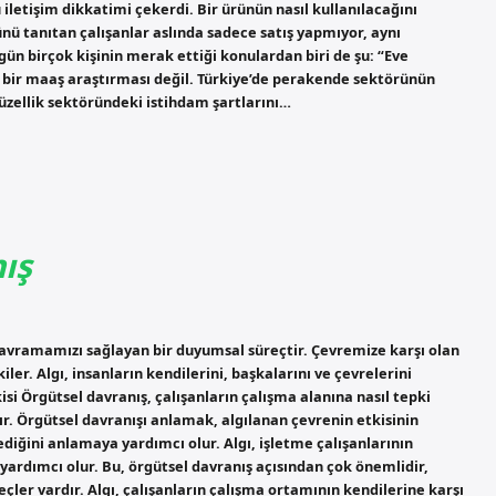
letişim dikkatimi çekerdi. Bir ürünün nasıl kullanılacağını
ünü tanıtan çalışanlar aslında sadece satış yapmıyor, aynı
n birçok kişinin merak ettiği konulardan biri de şu: “Eve
 bir maaş araştırması değil. Türkiye’de perakende sektörünün
 güzellik sektöründeki istihdam şartlarını…
nış
kavramamızı sağlayan bir duyumsal süreçtir. Çevremize karşı olan
ler. Algı, insanların kendilerini, başkalarını ve çevrelerini
si Örgütsel davranış, çalışanların çalışma alanına nasıl tepki
ır. Örgütsel davranışı anlamak, algılanan çevrenin etkisinin
lediğini anlamaya yardımcı olur. Algı, işletme çalışanlarının
ardımcı olur. Bu, örgütsel davranış açısından çok önemlidir,
ler vardır. Algı, çalışanların çalışma ortamının kendilerine karşı