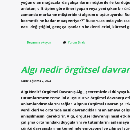
yoğun olan mağazalarda çalışanların müşterilerle kurduğu i
anlatan, cilt tipine göre öneri yapan veya yeni çıkan bir ür
zamanda markanın müşterideki algısını oluşturuyordu. Bugü
kozmetik ne kadar maaş veriyor?” Bu soru aslında yalnızca
nasıl değiştiğini, genç çalışanların beklentilerini, küresel
Eve
Devamını okuyun
Yorum Bırak
kozmetik
ne
kadar
maaş
veriyor
Algı nedir örgütsel davra
?
Tarih: Ağustos 2, 2024
Algı Nedir? Örgütsel Davranış Algı, çevremizdeki dünyayı 
tutumlarımızın temelini oluşturur ve örgütsel davranışı etki
anlamlandırmalarını sağlar. Algının Örgütsel Davranışa Etki
verdikleri ve ortamda nasıl davrandıklarını anlamaya çalış
anlaşılmasını gerektirir. Algı, örgütsel davranışı nasıl etki
çalışma ortamındaki duygularını ve tutumlarını anlamaya y
çünkü davranışlarının temelinde emosyonel ve zihinsel süreç