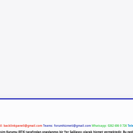
il:
backlinkpaneli@gmail.com
Teams:
forumhizmeti@gmail.com
Whatsapp: 0262 606 0 726
Tel
etişim Kurumu (BTK) tarafından onaylanmış bir Yer Sağlayıcı olarak hizmet vermektedir. Bu ned