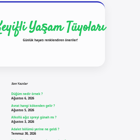
Keyifli Yaşam Tüyoları
Günlük hayatı renklendiren öneriler!
Sidebar
ilbet yeni giriş
ilbet giriş
vdcasino giriş
betexper
Son Yazılar
Düğüm nedir örnek ?
Ağustos 6, 2026
Avrat hangi kökenden gelir ?
Ağustos 5, 2026
Alkollü ağız spreyi günah mı ?
Ağustos 3, 2026
Adalet bölümü yerine ne geldi ?
Temmuz 30, 2026