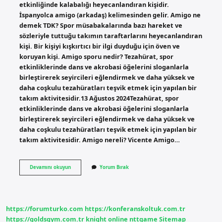
etkinliğinde kalabalığı heyecanlandıran kişidir.
İspanyolca amigo (arkadaş) kelimesinden gelir. Amigo ne
demek TDK? Spor müsabakalarında bazı hareket ve
sözleriyle tuttuğu takımın taraftarlarını heyecanlandıran
kişi. Bir kişiyi kışkırtıcı bir ilgi duyduğu için öven ve
koruyan kişi. Amigo sporu nedir? Tezahürat, spor
etkinliklerinde dans ve akrobasi öğelerini sloganlarla
birleştirerek seyircileri eğlendirmek ve daha yüksek ve
daha coşkulu tezahüratları teşvik etmek için yapılan bir
takım aktivitesidir.13 Ağustos 2024Tezahürat, spor
etkinliklerinde dans ve akrobasi öğelerini sloganlarla
birleştirerek seyircileri eğlendirmek ve daha yüksek ve
daha coşkulu tezahüratları teşvik etmek için yapılan bir
takım aktivitesidir. Amigo nereli? Vicente Amigo…
Amigo
Devamını okuyun
Yorum Bırak
Ne
Anlama
Gelir
https://forumturko.com
https://konferanskoltuk.com.tr
https://goldsgym.com.tr
knight online
nttgame
Sitemap