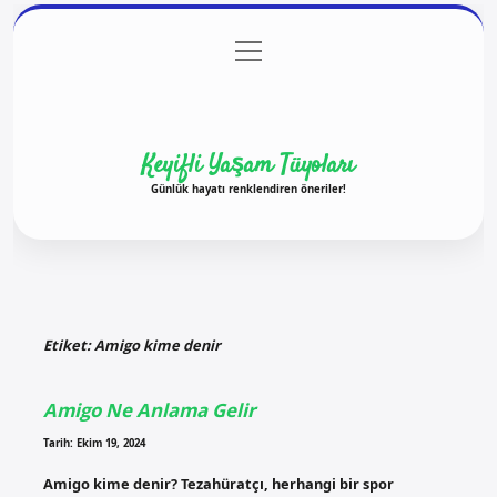
menüyü
Anasayfa
Gizlilik Politikası
Yasal Uyarı
aç
Hakkımızda
Keyifli Yaşam Tüyoları
Günlük hayatı renklendiren öneriler!
Etiket:
Amigo kime denir
Amigo Ne Anlama Gelir
Tarih: Ekim 19, 2024
Amigo kime denir? Tezahüratçı, herhangi bir spor