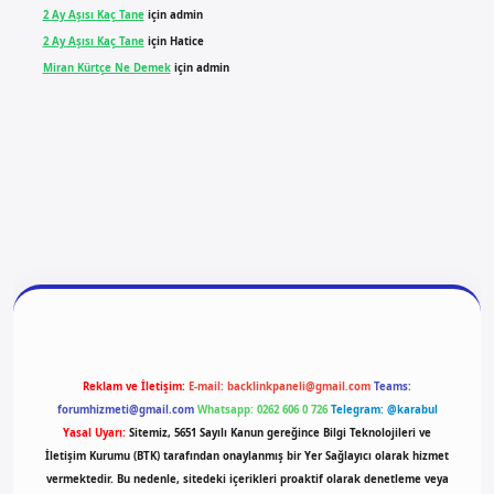
2 Ay Aşısı Kaç Tane
için
admin
2 Ay Aşısı Kaç Tane
için
Hatice
Miran Kürtçe Ne Demek
için
admin
betexper
Reklam ve İletişim:
E-mail:
backlinkpaneli@gmail.com
Teams:
forumhizmeti@gmail.com
Whatsapp: 0262 606 0 726
Telegram: @karabul
Yasal Uyarı:
Sitemiz, 5651 Sayılı Kanun gereğince Bilgi Teknolojileri ve
İletişim Kurumu (BTK) tarafından onaylanmış bir Yer Sağlayıcı olarak hizmet
vermektedir. Bu nedenle, sitedeki içerikleri proaktif olarak denetleme veya