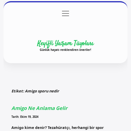
menüyü
Anasayfa
Gizlilik Politikası
Yasal Uyarı
aç
Hakkımızda
Keyifli Yaşam Tüyoları
Günlük hayatı renklendiren öneriler!
Etiket:
Amigo sporu nedir
Amigo Ne Anlama Gelir
Tarih: Ekim 19, 2024
Amigo kime denir? Tezahüratçı, herhangi bir spor