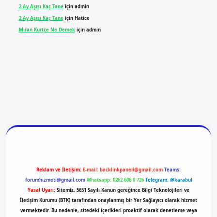
2 Ay Aşısı Kaç Tane
için
admin
2 Ay Aşısı Kaç Tane
için
Hatice
Miran Kürtçe Ne Demek
için
admin
 giriş
vdcasino giriş
betexper
Reklam ve İletişim:
E-mail:
backlinkpaneli@gmail.com
Teams:
forumhizmeti@gmail.com
Whatsapp: 0262 606 0 726
Telegram: @karabul
Yasal Uyarı:
Sitemiz, 5651 Sayılı Kanun gereğince Bilgi Teknolojileri ve
İletişim Kurumu (BTK) tarafından onaylanmış bir Yer Sağlayıcı olarak hizmet
vermektedir. Bu nedenle, sitedeki içerikleri proaktif olarak denetleme veya