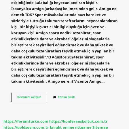
etkinliğinde kalabalığı heyecanlandıran kişidir.
İspanyolca amigo (arkadaş) kelimesinden gelir. Amigo ne
demek TDK? Spor müsabakalarında bazı hareket ve
sözleriyle tuttuğu takımın taraftarlarını heyecanlandıran
kişi. Bir kişiyi kışkırtıcı bir ilgi duyduğu için öven ve
koruyan kişi. Amigo sporu nedir? Tezahürat, spor
etkinliklerinde dans ve akrobasi öğelerini sloganlarla
birleştirerek seyircileri eğlendirmek ve daha yüksek ve
daha coşkulu tezahüratları teşvik etmek için yapılan bir
takım aktivitesidir.13 Ağustos 2024Tezahürat, spor
etkinliklerinde dans ve akrobasi öğelerini sloganlarla
birleştirerek seyircileri eğlendirmek ve daha yüksek ve
daha coşkulu tezahüratları teşvik etmek için yapılan bir
takım aktivitesidir. Amigo nereli? Vicente Amigo…
Amigo
Devamını okuyun
Yorum Bırak
Ne
Anlama
Gelir
https://forumturko.com
https://konferanskoltuk.com.tr
https://goldsgym.com.tr
knight online
nttgame
Sitemap