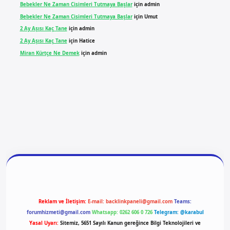
Bebekler Ne Zaman Cisimleri Tutmaya Başlar
için
admin
Bebekler Ne Zaman Cisimleri Tutmaya Başlar
için
Umut
2 Ay Aşısı Kaç Tane
için
admin
2 Ay Aşısı Kaç Tane
için
Hatice
Miran Kürtçe Ne Demek
için
admin
giriş
vdcasino giriş
betexper
Reklam ve İletişim:
E-mail:
backlinkpaneli@gmail.com
Teams:
forumhizmeti@gmail.com
Whatsapp: 0262 606 0 726
Telegram: @karabul
Yasal Uyarı:
Sitemiz, 5651 Sayılı Kanun gereğince Bilgi Teknolojileri ve