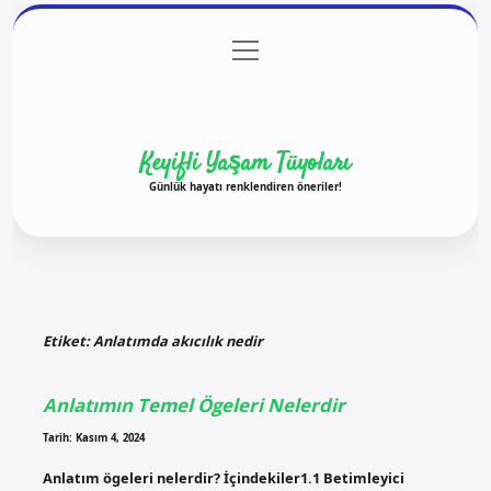
menüyü
Anasayfa
Gizlilik Politikası
Yasal Uyarı
aç
Hakkımızda
Keyifli Yaşam Tüyoları
Günlük hayatı renklendiren öneriler!
Etiket:
Anlatımda akıcılık nedir
Anlatımın Temel Ögeleri Nelerdir
Tarih: Kasım 4, 2024
Anlatım ögeleri nelerdir? İçindekiler1.1 Betimleyici