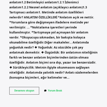
anlatım1.2 Betimleyici anlatım1.2.1 İzlenimci
anlatım1.2.2 Nesnel anlatım (açıklayıcı anlatım)1.3
Tartışmacı anlatım1. Metinde anlatım özellikleri
nelerdir? ANLATIM ÖZELLİKLERİ *Anlatım açık ve nettir.
*Yorumlara göre değişmeyen ifadelere metinde yer
verilmiştir. … *Noktalama işaretleri yerinde
kullanılmıştır. *Tartışmaya yol açmayan bir anlatım
vardır. *Okuyucuyu sıkmadan, bir bakışta kolayca
okunabilme özelliğidir.Diğer makaleler… Anlatımda
yoğunluk nedir? ❖ Yoğunluk: Az sözcükle çok şey
anlatmak demektir. ❖ Özgünlük: Bir anlatımın niteliğinin
farklı ve benzer anlatım biçimlerinden üstün olması
özelliğidir. Anlatım biçimi sıra dışı, yazar ise benzersizdir.
❖ Sürükleyicilik: Metnin ilgiyle okunmasını sağlayan
niteliğidir. Anlatımda yalınlık nedir? Anlatı süslemelerden
(konuşma biçimleri, ağır kelimeler ve…
Anlatımın
Devamını okuyun
Yorum Bırak
Temel
Ögeleri
Nelerdir