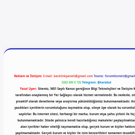
giriş
vdcasino giriş
betexper
Reklam ve İletişim:
E-mail:
backlinkpaneli@gmail.com
Teams:
forumhizmeti@gmai
0262 606 0 726
Telegram: @karabul
Yasal Uyarı:
Sitemiz, 5651 Sayılı Kanun gereğince Bilgi Teknolojileri ve İletişim
tarafından onaylanmış bir Yer Sağlayıcı olarak hizmet vermektedir. Bu nedenle, sit
proaktif olarak denetleme veya araştırma yükümlülüğümüz bulunmamaktadır. Anc
yazdıkları içeriklerin sorumluluğunu taşımakta olup, siteye üye olarak bu sorumlu
sayılırlar. Bu internet sitesi, herhangi bir marka, kurum veya şahıs şirketi ile hiç
bulunmamaktadır. Sitede yalnızca kendi hazırladığımız makaleler paylaşılmaktad
alan içerikler haber niteliği taşımamakta olup, gerçek kurum ve kişiler hakkı
yapılmamaktadır. Gerçek kurum ve kişiler ile isim benzerlikleri tamamen tesadüfid