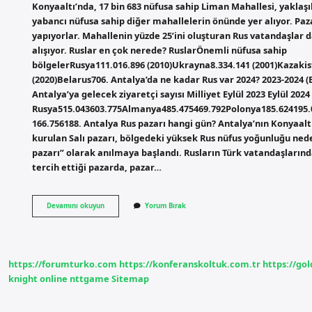
Konyaaltı’nda, 17 bin 683 nüfusa sahip Liman Mahallesi, yaklaşı
yabancı nüfusa sahip diğer mahallelerin önünde yer alıyor. Paz
yapıyorlar. Mahallenin yüzde 25’ini oluşturan Rus vatandaşlar 
alışıyor. Ruslar en çok nerede? RuslarÖnemli nüfusa sahip
bölgelerRusya111.016.896 (2010)Ukrayna8.334.141 (2001)Kazakis
(2020)Belarus706. Antalya’da ne kadar Rus var 2024? 2023-2024 (E
Antalya’ya gelecek ziyaretçi sayısı Milliyet Eylül 2023 Eylül 2024
Rusya515.043603.775Almanya485.475469.792Polonya185.624195.
166.756188. Antalya Rus pazarı hangi gün? Antalya’nın Konyaaltı
kurulan Salı pazarı, bölgedeki yüksek Rus nüfus yoğunluğu ned
pazarı” olarak anılmaya başlandı. Rusların Türk vatandaşların
tercih ettiği pazarda, pazar…
Antalyada
Devamını okuyun
Yorum Bırak
En
Çok
Rus
Nerede
Olur
https://forumturko.com
https://konferanskoltuk.com.tr
https://go
knight online
nttgame
Sitemap