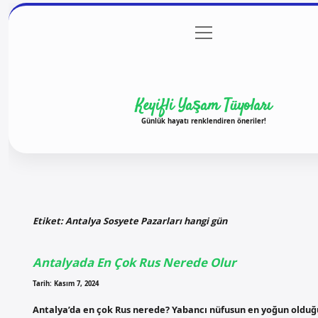
menüyü
Anasayfa
Gizlilik Politikası
Yasal Uyarı
Hakkım
aç
Keyifli Yaşam Tüyoları
Günlük hayatı renklendiren öneriler!
Etiket:
Antalya Sosyete Pazarları hangi gün
Antalyada En Çok Rus Nerede Olur
Tarih: Kasım 7, 2024
Antalya’da en çok Rus nerede? Yabancı nüfusun en yoğun olduğ