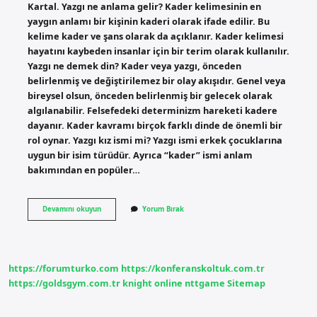
Kartal. Yazgı ne anlama gelir? Kader kelimesinin en
yaygın anlamı bir kişinin kaderi olarak ifade edilir. Bu
kelime kader ve şans olarak da açıklanır. Kader kelimesi
hayatını kaybeden insanlar için bir terim olarak kullanılır.
Yazgı ne demek din? Kader veya yazgı, önceden
belirlenmiş ve değiştirilemez bir olay akışıdır. Genel veya
bireysel olsun, önceden belirlenmiş bir gelecek olarak
algılanabilir. Felsefedeki determinizm hareketi kadere
dayanır. Kader kavramı birçok farklı dinde de önemli bir
rol oynar. Yazgı kız ismi mi? Yazgı ismi erkek çocuklarına
uygun bir isim türüdür. Ayrıca “kader” ismi anlam
bakımından en popüler…
Yazgı
Devamını okuyun
Yorum Bırak
Isminin
Anlamı
Ne
Demek
https://forumturko.com
https://konferanskoltuk.com.tr
https://goldsgym.com.tr
knight online
nttgame
Sitemap