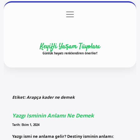
menüyü
Anasayfa
Gizlilik Politikası
Yasal Uyarı
aç
Hakkımızda
Keyifli Yaşam Tüyoları
Günlük hayatı renklendiren öneriler!
Etiket:
Arapça kader ne demek
Yazgı Isminin Anlamı Ne Demek
Tarih: Ekim 1, 2024
Yazgı ismi ne anlama gelir? Destiny isminin anlamı: