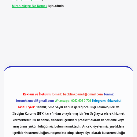
Miran Kürtçe Ne Demek
için
admin
ilbet yeni giriş
ilbet giriş
vdcasino giriş
betexper
Reklam ve İletişim:
E-mail:
backlinkpaneli@gmail.com
Teams:
forumhizmeti@gmail.com
Whatsapp: 0262 606 0 726
Telegram: @karabul
Yasal Uyarı:
Sitemiz, 5651 Sayılı Kanun gereğince Bilgi Teknolojileri ve
İletişim Kurumu (BTK) tarafından onaylanmış bir Yer Sağlayıcı olarak hizmet
vermektedir. Bu nedenle, sitedeki içerikleri proaktif olarak denetleme veya
araştırma yükümlülüğümüz bulunmamaktadır. Ancak, üyelerimiz yazdıkları
içeriklerin sorumluluğunu taşımakta olup, siteye üye olarak bu sorumluluğu