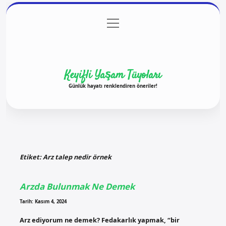
menüyü
Anasayfa
Gizlilik Politikası
Yasal Uyarı
aç
Hakkımızda
Keyifli Yaşam Tüyoları
Günlük hayatı renklendiren öneriler!
Etiket:
Arz talep nedir örnek
Arzda Bulunmak Ne Demek
Tarih: Kasım 4, 2024
Arz ediyorum ne demek? Fedakarlık yapmak, “bir