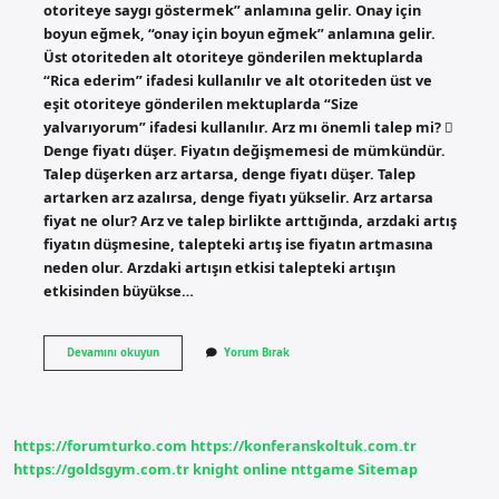
otoriteye saygı göstermek” anlamına gelir. Onay için
boyun eğmek, “onay için boyun eğmek” anlamına gelir.
Üst otoriteden alt otoriteye gönderilen mektuplarda
“Rica ederim” ifadesi kullanılır ve alt otoriteden üst ve
eşit otoriteye gönderilen mektuplarda “Size
yalvarıyorum” ifadesi kullanılır. Arz mı önemli talep mi? 
Denge fiyatı düşer. Fiyatın değişmemesi de mümkündür.
Talep düşerken arz artarsa, denge fiyatı düşer. Talep
artarken arz azalırsa, denge fiyatı yükselir. Arz artarsa
fiyat ne olur? Arz ve talep birlikte arttığında, arzdaki artış
fiyatın düşmesine, talepteki artış ise fiyatın artmasına
neden olur. Arzdaki artışın etkisi talepteki artışın
etkisinden büyükse…
Arzda
Devamını okuyun
Yorum Bırak
Bulunmak
Ne
Demek
https://forumturko.com
https://konferanskoltuk.com.tr
https://goldsgym.com.tr
knight online
nttgame
Sitemap