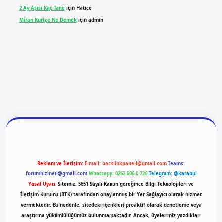
2 Ay Aşısı Kaç Tane
için
Hatice
Miran Kürtçe Ne Demek
için
admin
ilbet yeni giriş
ilbet giriş
vdcasino giriş
betexper
Reklam ve İletişim:
E-mail:
backlinkpaneli@gmail.com
Teams:
forumhizmeti@gmail.com
Whatsapp: 0262 606 0 726
Telegram: @karabul
Yasal Uyarı:
Sitemiz, 5651 Sayılı Kanun gereğince Bilgi Teknolojileri ve
İletişim Kurumu (BTK) tarafından onaylanmış bir Yer Sağlayıcı olarak hizmet
vermektedir. Bu nedenle, sitedeki içerikleri proaktif olarak denetleme veya
araştırma yükümlülüğümüz bulunmamaktadır. Ancak, üyelerimiz yazdıkları