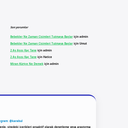
Son yorumlar
Bebekler Ne Zaman Cisimleri Tutmaya Başlar
için
admin
Bebekler Ne Zaman Cisimleri Tutmaya Başlar
için
Umut
2 Ay Aşısı Kaç Tane
için
admin
2 Ay Aşısı Kaç Tane
için
Hatice
Miran Kürtçe Ne Demek
için
admin
egram: @karabul
enle, sitedeki içerikleri proaktif olarak denetleme veya araştırma