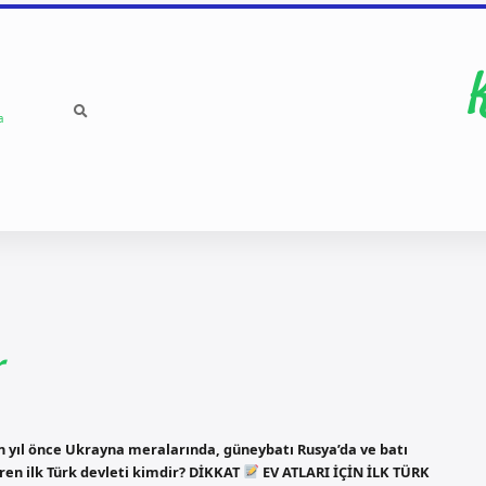
a
r
 bin yıl önce Ukrayna meralarında, güneybatı Rusya’da ve batı
tiren ilk Türk devleti kimdir? DİKKAT
EV ATLARI İÇİN İLK TÜRK