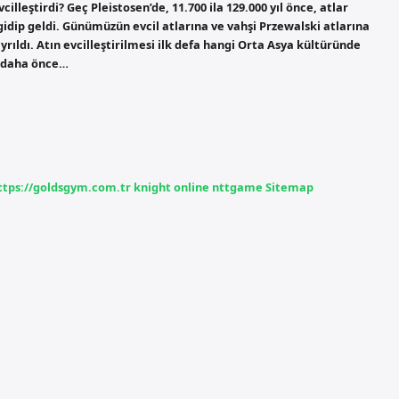
illeştirdi? Geç Pleistosen’de, 11.700 ila 129.000 yıl önce, atlar
dip geldi. Günümüzün evcil atlarına ve vahşi Przewalski atlarına
yrıldı. Atın evcilleştirilmesi ilk defa hangi Orta Asya kültüründe
e daha önce…
ttps://goldsgym.com.tr
knight online
nttgame
Sitemap