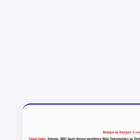
Reklam ve İletişim:
E-ma
Yasal Uyarı:
Sitemiz, 5651 Sayılı Kanun gereğince Bilgi Teknolojileri ve İl