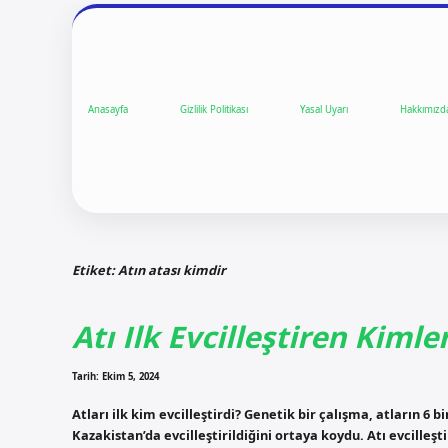
Anasayfa
Gizlilik Politikası
Yasal Uyarı
Hakkımızd
Etiket:
Atın atası kimdir
Atı Ilk Evcilleştiren Kimle
Tarih: Ekim 5, 2024
Atları ilk kim evcilleştirdi? Genetik bir çalışma, atların 6
Kazakistan’da evcilleştirildiğini ortaya koydu. Atı evcilleş