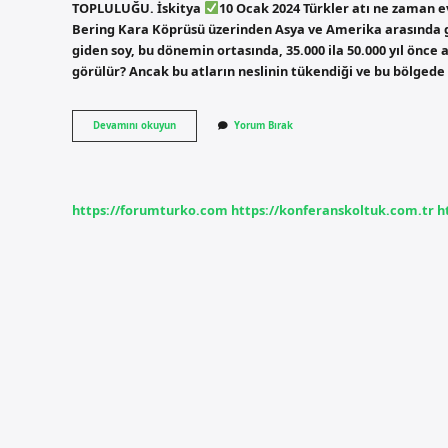
TOPLULUĞU. İskitya
10 Ocak 2024 Türkler atı ne zaman evc
Bering Kara Köprüsü üzerinden Asya ve Amerika arasında gi
giden soy, bu dönemin ortasında, 35.000 ila 50.000 yıl önce a
görülür? Ancak bu atların neslinin tükendiği ve bu bölged
Atı
Devamını okuyun
Yorum Bırak
Ilk
Evcilleştiren
Kimler
https://forumturko.com
https://konferanskoltuk.com.tr
h