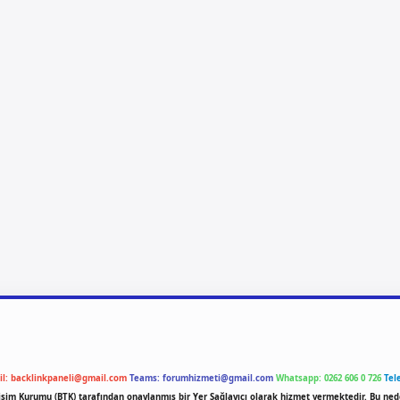
il:
backlinkpaneli@gmail.com
Teams:
forumhizmeti@gmail.com
Whatsapp: 0262 606 0 726
Tel
etişim Kurumu (BTK) tarafından onaylanmış bir Yer Sağlayıcı olarak hizmet vermektedir. Bu ned