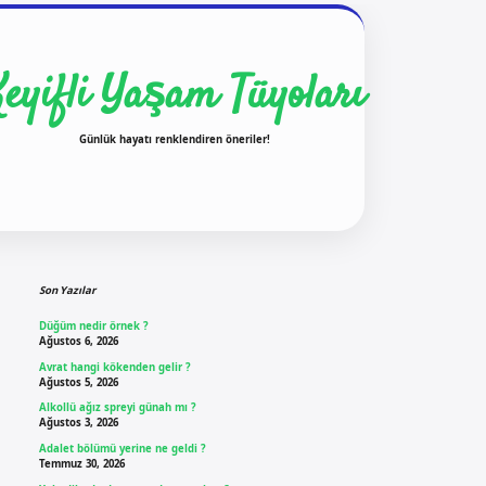
Keyifli Yaşam Tüyoları
Günlük hayatı renklendiren öneriler!
Sidebar
ilbet yeni giriş
ilbet gi
Son Yazılar
Düğüm nedir örnek ?
Ağustos 6, 2026
Avrat hangi kökenden gelir ?
Ağustos 5, 2026
Alkollü ağız spreyi günah mı ?
Ağustos 3, 2026
Adalet bölümü yerine ne geldi ?
Temmuz 30, 2026