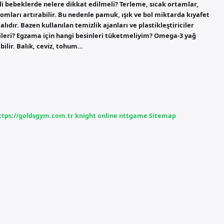
li bebeklerde nelere dikkat edilmeli? Terleme, sıcak ortamlar,
tomları artırabilir. Bu nedenle pamuk, ışık ve bol miktarda kıyafet
lıdır. Bazen kullanılan temizlik ajanları ve plastikleştiriciler
ileri? Egzama için hangi besinleri tüketmeliyim? Omega-3 yağ
abilir. Balık, ceviz, tohum…
ttps://goldsgym.com.tr
knight online
nttgame
Sitemap