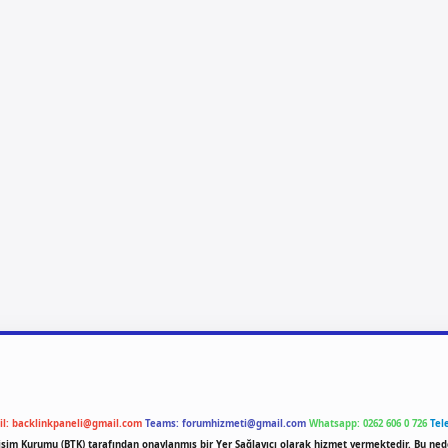
il:
backlinkpaneli@gmail.com
Teams:
forumhizmeti@gmail.com
Whatsapp: 0262 606 0 726
Tel
etişim Kurumu (BTK) tarafından onaylanmış bir Yer Sağlayıcı olarak hizmet vermektedir. Bu ned