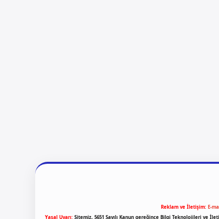
Reklam ve İletişim:
E-ma
Yasal Uyarı:
Sitemiz, 5651 Sayılı Kanun gereğince Bilgi Teknolojileri ve İl