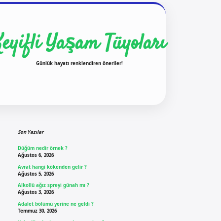
Keyifli Yaşam Tüyoları
Günlük hayatı renklendiren öneriler!
Sidebar
ilbet yeni giriş
ilbet g
Son Yazılar
Düğüm nedir örnek ?
Ağustos 6, 2026
Avrat hangi kökenden gelir ?
Ağustos 5, 2026
Alkollü ağız spreyi günah mı ?
Ağustos 3, 2026
Adalet bölümü yerine ne geldi ?
Temmuz 30, 2026