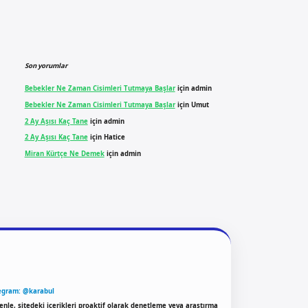
Son yorumlar
Bebekler Ne Zaman Cisimleri Tutmaya Başlar
için
admin
Bebekler Ne Zaman Cisimleri Tutmaya Başlar
için
Umut
2 Ay Aşısı Kaç Tane
için
admin
2 Ay Aşısı Kaç Tane
için
Hatice
Miran Kürtçe Ne Demek
için
admin
egram: @karabul
enle, sitedeki içerikleri proaktif olarak denetleme veya araştırma