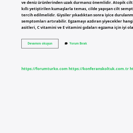
ve deniz ürünlerinden uzak durmanız önemlidir. Atopik cilt
kıllı yetiştirilen kumaşlarla temas, cilde yapışan cilt semp
tercih edilmelidir. Giysiler yıkadıktan sonra iyice durulanma
semptomları artırabilir. Egzamayı azdıran yiyecekler hang
asitleri, C vitamini ve E vitamini gıdaları egzama için iyi ol
Bebeği
Devamını okuyun
Yorum Bırak
Atopik
Dermatit
Olan
Anneler
Ne
https://forumturko.com
https://konferanskoltuk.com.tr
h
Yememeli