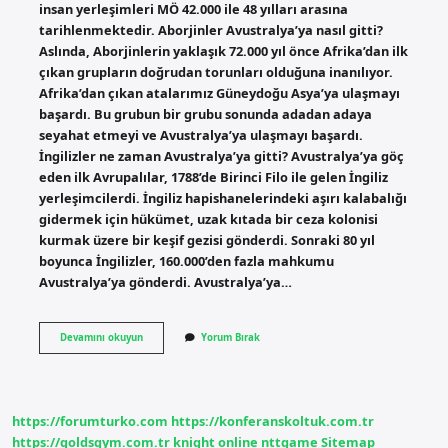
insan yerleşimleri MÖ 42.000 ile 48 yılları arasına
tarihlenmektedir. Aborjinler Avustralya’ya nasıl gitti?
Aslında, Aborjinlerin yaklaşık 72.000 yıl önce Afrika’dan ilk
çıkan grupların doğrudan torunları olduğuna inanılıyor.
Afrika’dan çıkan atalarımız Güneydoğu Asya’ya ulaşmayı
başardı. Bu grubun bir grubu sonunda adadan adaya
seyahat etmeyi ve Avustralya’ya ulaşmayı başardı.
İngilizler ne zaman Avustralya’ya gitti? Avustralya’ya göç
eden ilk Avrupalılar, 1788’de Birinci Filo ile gelen İngiliz
yerleşimcilerdi. İngiliz hapishanelerindeki aşırı kalabalığı
gidermek için hükümet, uzak kıtada bir ceza kolonisi
kurmak üzere bir keşif gezisi gönderdi. Sonraki 80 yıl
boyunca İngilizler, 160.000’den fazla mahkumu
Avustralya’ya gönderdi. Avustralya’ya…
Insanlık
Devamını okuyun
Yorum Bırak
Avustralyaya
Nasıl
Gitti
https://forumturko.com
https://konferanskoltuk.com.tr
https://goldsgym.com.tr
knight online
nttgame
Sitemap