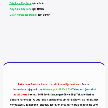
2 Ay Aşısı Kaç Tane
için
admin
2 Ay Aşısı Kaç Tane
için
Hatice
Miran Kürtçe Ne Demek
için
admin
 giriş
vdcasino giriş
betexper
Reklam ve İletişim:
E-mail:
backlinkpaneli@gmail.com
Teams:
forumhizmeti@gmail.com
Whatsapp: 0262 606 0 726
Telegram: @karabul
Yasal Uyarı:
Sitemiz, 5651 Sayılı Kanun gereğince Bilgi Teknolojileri ve
İletişim Kurumu (BTK) tarafından onaylanmış bir Yer Sağlayıcı olarak hizmet
vermektedir. Bu nedenle, sitedeki içerikleri proaktif olarak denetleme veya