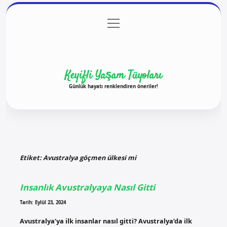
menüyü
Anasayfa
Gizlilik Politikası
Yasal Uyarı
aç
Hakkımızda
Keyifli Yaşam Tüyoları
Günlük hayatı renklendiren öneriler!
Etiket:
Avustralya göçmen ülkesi mi
Insanlık Avustralyaya Nasıl Gitti
Tarih: Eylül 23, 2024
Avustralya’ya ilk insanlar nasıl gitti? Avustralya’da ilk