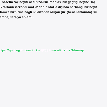
 Gazelin taç beyiti nedir? Şairin ‘mahlas’ının geçtiği beyite ‘Taç
tekrarlanırsa ‘reddi matla’ denir. Matla dışında herhangi bir beyit
amca birbirine bağlı iki dizeden oluşan şiir. (Genel anlamda) Bir
anlamda) Tara’ya anlam…
ttps://goldsgym.com.tr
knight online
nttgame
Sitemap