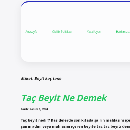
Anasayfa
Gizlilik Politikası
Yasal Uyarı
Hakkımızd
Etiket:
Beyit kaç tane
Taç Beyit Ne Demek
Tarih: Kasım 6, 2024
Taç beyit nedir? Kasidelerde son kıtada şairin mahlasını içe
şairin adını veya mahlasını içeren beyite tac tâc beyiti den