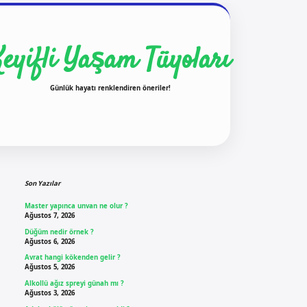
Keyifli Yaşam Tüyoları
Günlük hayatı renklendiren öneriler!
Sidebar
ilbet yeni giriş
ilbet g
Son Yazılar
Master yapınca unvan ne olur ?
Ağustos 7, 2026
Düğüm nedir örnek ?
Ağustos 6, 2026
Avrat hangi kökenden gelir ?
Ağustos 5, 2026
Alkollü ağız spreyi günah mı ?
Ağustos 3, 2026