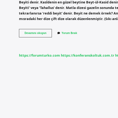
Beyiti denir. Kasîdenin en güzel beytine Beyt-ül-Kasid denir.
Beyiti’ veya ‘Tahallus’ denir. Matla dizesi gazelin sonunda 
tekrarlanırsa ‘reddi beyit’ denir. Beyit ne demek örnek? Anl
mısradaki her dize çift dize olarak düzenlenmiştir. (Sıkı 
Taç
Devamını okuyun
Yorum Bırak
Beyit
Ne
Demek
https://forumturko.com
https://konferanskoltuk.com.tr
h