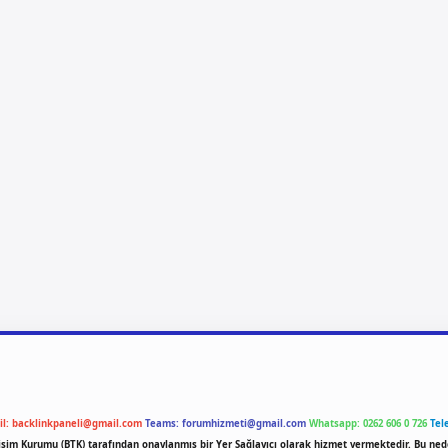
il:
backlinkpaneli@gmail.com
Teams:
forumhizmeti@gmail.com
Whatsapp: 0262 606 0 726
Tel
etişim Kurumu (BTK) tarafından onaylanmış bir Yer Sağlayıcı olarak hizmet vermektedir. Bu ned