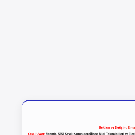
Reklam ve İletişim:
E-ma
Yasal Uyarı:
Sitemiz, 5651 Sayılı Kanun gereğince Bilgi Teknolojileri ve İl