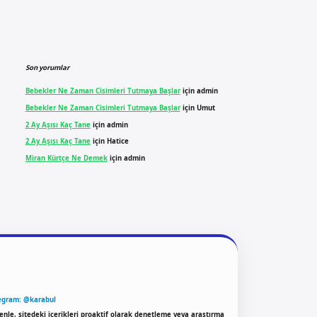
Son yorumlar
Bebekler Ne Zaman Cisimleri Tutmaya Başlar
için
admin
Bebekler Ne Zaman Cisimleri Tutmaya Başlar
için
Umut
2 Ay Aşısı Kaç Tane
için
admin
2 Ay Aşısı Kaç Tane
için
Hatice
Miran Kürtçe Ne Demek
için
admin
egram: @karabul
enle, sitedeki içerikleri proaktif olarak denetleme veya araştırma