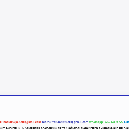
il:
backlinkpaneli@gmail.com
Teams:
forumhizmeti@gmail.com
Whatsapp: 0262 606 0 726
Tel
etişim Kurumu (BTK) tarafından onaylanmış bir Yer Sağlayıcı olarak hizmet vermektedir. Bu ned