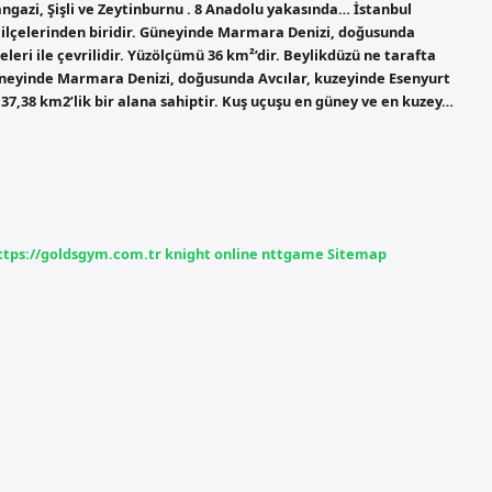
ngazi, Şişli ve Zeytinburnu . 8 Anadolu yakasında… İstanbul
tı ilçelerinden biridir. Güneyinde Marmara Denizi, doğusunda
eri ile çevrilidir. Yüzölçümü 36 km²’dir. Beylikdüzü ne tarafta
 güneyinde Marmara Denizi, doğusunda Avcılar, kuzeyinde Esenyurt
37,38 km2’lik bir alana sahiptir. Kuş uçuşu en güney ve en kuzey…
ttps://goldsgym.com.tr
knight online
nttgame
Sitemap