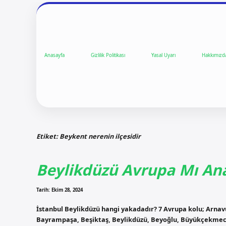
Anasayfa
Gizlilik Politikası
Yasal Uyarı
Hakkımızd
Etiket:
Beykent nerenin ilçesidir
Beylikdüzü Avrupa Mı An
Tarih: Ekim 28, 2024
İstanbul Beylikdüzü hangi yakadadır? 7 Avrupa kolu; Arnavu
Bayrampaşa, Beşiktaş, Beylikdüzü, Beyoğlu, Büyükçekmece,