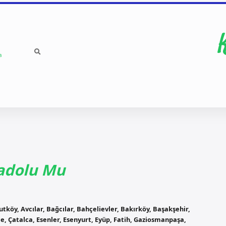
a
adolu Mu
tköy, Avcılar, Bağcılar, Bahçelievler, Bakırköy, Başakşehir,
 Çatalca, Esenler, Esenyurt, Eyüp, Fatih, Gaziosmanpaşa,