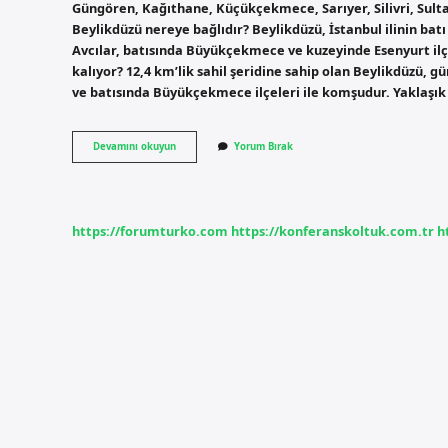
Güngören, Kağıthane, Küçükçekmece, Sarıyer, Silivri, Sulta
Beylikdüzü nereye bağlıdır? Beylikdüzü, İstanbul ilinin ba
Avcılar, batısında Büyükçekmece ve kuzeyinde Esenyurt ilçel
kalıyor? 12,4 km’lik sahil şeridine sahip olan Beylikdüzü,
ve batısında Büyükçekmece ilçeleri ile komşudur. Yaklaşık 
Beylikdüzü
Devamını okuyun
Yorum Bırak
Avrupa
Mı
Anadolu
Mu
https://forumturko.com
https://konferanskoltuk.com.tr
h