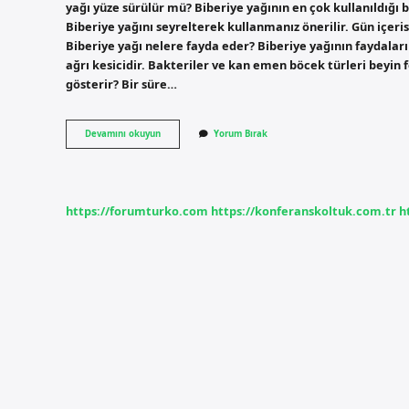
yağı yüze sürülür mü? Biberiye yağının en çok kullanıldığı 
Biberiye yağını seyrelterek kullanmanız önerilir. Gün içerisi
Biberiye yağı nelere fayda eder? Biberiye yağının faydaları 
ağrı kesicidir. Bakteriler ve kan emen böcek türleri beyin f
gösterir? Bir süre…
Biberiye
Devamını okuyun
Yorum Bırak
Yağı
Kadınlarda
Ne
Işe
Yarar
https://forumturko.com
https://konferanskoltuk.com.tr
h