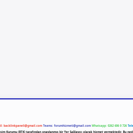
il:
backlinkpaneli@gmail.com
Teams:
forumhizmeti@gmail.com
Whatsapp: 0262 606 0 726
Tel
etişim Kurumu (BTK) tarafından onaylanmış bir Yer Sağlayıcı olarak hizmet vermektedir. Bu ned