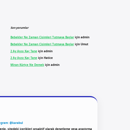
Son yorumlar
Bebekler Ne Zaman Cisimleri Tutmaya Başlar
için
admin
Bebekler Ne Zaman Cisimleri Tutmaya Başlar
için
Umut
2 Ay Aşısı Kaç Tane
için
admin
2 Ay Aşısı Kaç Tane
için
Hatice
Miran Kürtçe Ne Demek
için
admin
egram: @karabul
enle, sitedeki içerikleri proaktif olarak denetleme veya araştırma