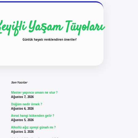
Keyifli Yaşam Tüyoları
Günlük hayatı renklendiren öneriler!
Sidebar
ilbet yeni giriş
ilbet g
Son Yazılar
Master yapınca unvan ne olur ?
Ağustos 7, 2026
Düğüm nedir örnek ?
Ağustos 6, 2026
Avrat hangi kökenden gelir ?
Ağustos 5, 2026
Alkollü ağız spreyi günah mı ?
Ağustos 3, 2026