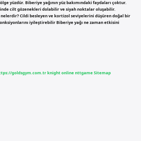
bölge yüzdür. Biberiye yağının yüz bakımındaki faydaları çoktur.
nde cilt gözenekleri dolabilir ve siyah noktalar oluşabilir.
nelerdir? Cildi besleyen ve kortizol seviyelerini düşüren doğal bir
onksiyonlarını iyileştirebilir Biberiye yağı ne zaman etkisini
ttps://goldsgym.com.tr
knight online
nttgame
Sitemap