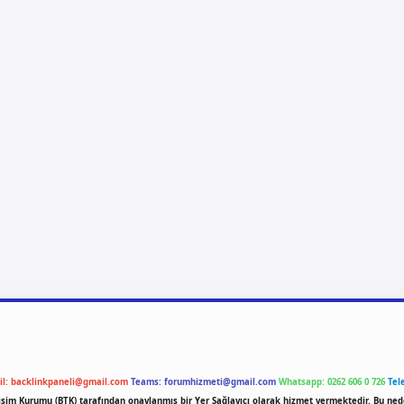
il:
backlinkpaneli@gmail.com
Teams:
forumhizmeti@gmail.com
Whatsapp: 0262 606 0 726
Tel
etişim Kurumu (BTK) tarafından onaylanmış bir Yer Sağlayıcı olarak hizmet vermektedir. Bu ned