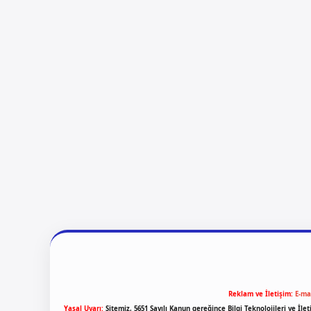
Reklam ve İletişim:
E-ma
Yasal Uyarı:
Sitemiz, 5651 Sayılı Kanun gereğince Bilgi Teknolojileri ve İl