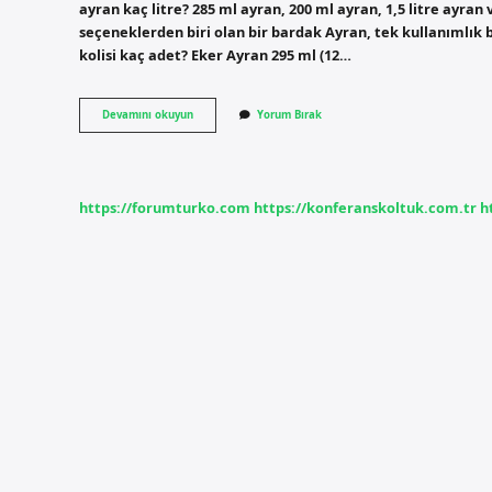
ayran kaç litre? 285 ml ayran, 200 ml ayran, 1,5 litre ayran
seçeneklerden biri olan bir bardak Ayran, tek kullanımlık bi
kolisi kaç adet? Eker Ayran 295 ml (12…
1
Devamını okuyun
Yorum Bırak
Koli
Ayranda
Ne
Kadar
Var
https://forumturko.com
https://konferanskoltuk.com.tr
h