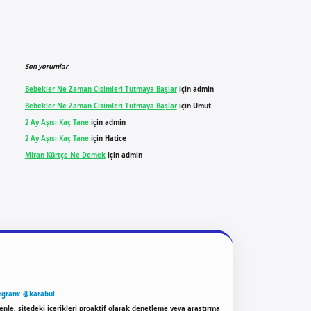
Son yorumlar
Bebekler Ne Zaman Cisimleri Tutmaya Başlar
için
admin
Bebekler Ne Zaman Cisimleri Tutmaya Başlar
için
Umut
2 Ay Aşısı Kaç Tane
için
admin
2 Ay Aşısı Kaç Tane
için
Hatice
Miran Kürtçe Ne Demek
için
admin
egram: @karabul
enle, sitedeki içerikleri proaktif olarak denetleme veya araştırma