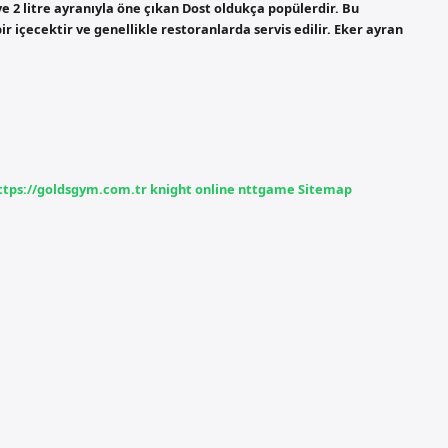
 ve 2 litre ayranıyla öne çıkan Dost oldukça popülerdir. Bu
r içecektir ve genellikle restoranlarda servis edilir. Eker ayran
ttps://goldsgym.com.tr
knight online
nttgame
Sitemap