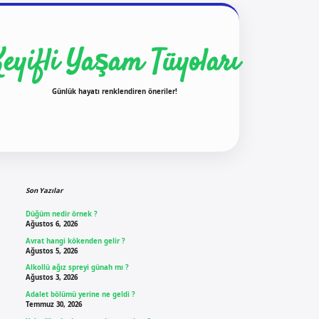
Keyifli Yaşam Tüyoları
Günlük hayatı renklendiren öneriler!
Sidebar
ilbet yeni giriş
ilbet giriş
vdcasino giriş
be
Son Yazılar
Düğüm nedir örnek ?
Ağustos 6, 2026
Avrat hangi kökenden gelir ?
Ağustos 5, 2026
Alkollü ağız spreyi günah mı ?
Ağustos 3, 2026
Adalet bölümü yerine ne geldi ?
Temmuz 30, 2026