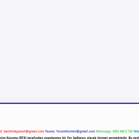
il:
backlinkpaneli@gmail.com
Teams:
forumhizmeti@gmail.com
Whatsapp: 0262 606 0 726
Tel
etişim Kurumu (BTK) tarafından onaylanmış bir Yer Sağlayıcı olarak hizmet vermektedir. Bu ned