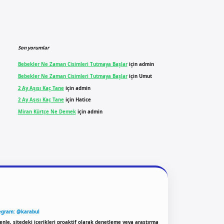
Son yorumlar
Bebekler Ne Zaman Cisimleri Tutmaya Başlar
için
admin
Bebekler Ne Zaman Cisimleri Tutmaya Başlar
için
Umut
2 Ay Aşısı Kaç Tane
için
admin
2 Ay Aşısı Kaç Tane
için
Hatice
Miran Kürtçe Ne Demek
için
admin
egram: @karabul
enle, sitedeki içerikleri proaktif olarak denetleme veya araştırma