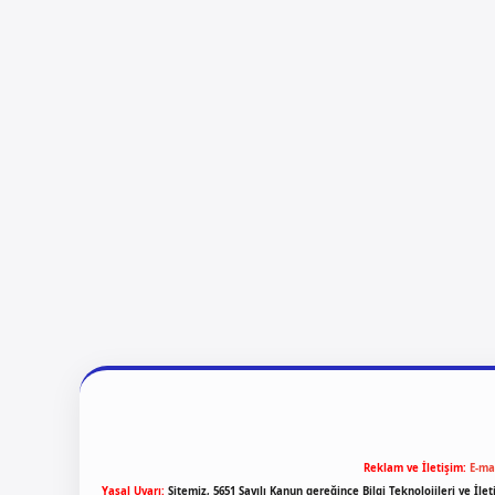
Reklam ve İletişim:
E-ma
Yasal Uyarı:
Sitemiz, 5651 Sayılı Kanun gereğince Bilgi Teknolojileri ve İl