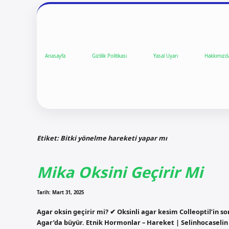
Anasayfa
Gizlilik Politikası
Yasal Uyarı
Hakkımızd
Etiket:
Bitki yönelme hareketi yapar mı
Mika Oksini Geçirir Mi
Tarih: Mart 31, 2025
Agar oksin geçirir mi? ✔ Oksinli agar kesim Colleoptil’in s
Agar’da büyür. Etnik Hormonlar – Hareket | Selinhocaselin H