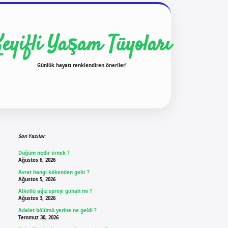
Keyifli Yaşam Tüyoları
Günlük hayatı renklendiren öneriler!
Sidebar
ilbet yeni giriş
ilbet 
Son Yazılar
Düğüm nedir örnek ?
Ağustos 6, 2026
Avrat hangi kökenden gelir ?
Ağustos 5, 2026
Alkollü ağız spreyi günah mı ?
Ağustos 3, 2026
Adalet bölümü yerine ne geldi ?
Temmuz 30, 2026