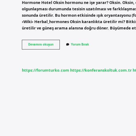
Hormone Hotel Oksin hormonu ne işe yarar? Oksin. Oksin, o
olgunlaşması durumunda tesisin uzatılması ve farklılaşmas
sonunda üretilir. Bu hormon etkisinde ışık oryantasyonu (
›Wiki› Herbal_hormones Oksin karanlıkta üretilir mi? Bitkin
üretilir ve güneş arama alanına doğru döner. Büyümede etk
Mika
Devamını okuyun
Yorum Bırak
Oksini
Geçirir
Mi
https://forumturko.com
https://konferanskoltuk.com.tr
h