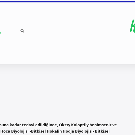
a
onuna kadar tedavi edildiğinde, Okssy Koloptily benimsenir ve
oca Biyolojisi ›Bitkisel Hokalin Hodja Biyolojisi› Bitkisel