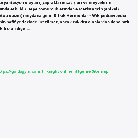
ryantasyon olayları, yaprakların satışları ve meyvelerin
ında etkilidir. Tepe tomurcuklarında ve Meristem’in (apikal)
fototropizm) meydana gelir. Bitkik Hormonlar – Wikipediavipedia
in hafif yerlerinde üretilmez, ancak ışık dışı alanlardan daha hızlı
ili olan diğer…
ttps://goldsgym.com.tr
knight online
nttgame
Sitemap