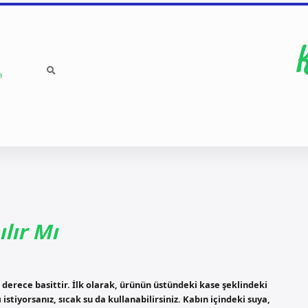
a
lır Mı
erece basittir. İlk olarak, ürünün üstündeki kase şeklindeki
tiyorsanız, sıcak su da kullanabilirsiniz. Kabın içindeki suya,