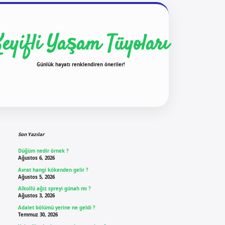
Keyifli Yaşam Tüyoları
Günlük hayatı renklendiren öneriler!
Sidebar
ilbet yeni giriş
ilbet g
Son Yazılar
Düğüm nedir örnek ?
Ağustos 6, 2026
Avrat hangi kökenden gelir ?
Ağustos 5, 2026
Alkollü ağız spreyi günah mı ?
Ağustos 3, 2026
Adalet bölümü yerine ne geldi ?
Temmuz 30, 2026