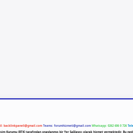
il:
backlinkpaneli@gmail.com
Teams:
forumhizmeti@gmail.com
Whatsapp: 0262 606 0 726
Tel
etişim Kurumu (BTK) tarafından onaylanmış bir Yer Sağlayıcı olarak hizmet vermektedir. Bu ned