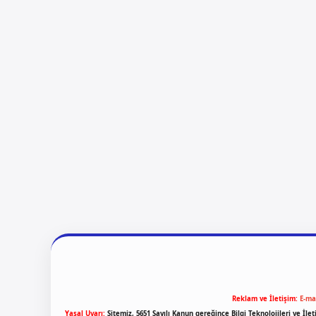
Reklam ve İletişim:
E-ma
Yasal Uyarı:
Sitemiz, 5651 Sayılı Kanun gereğince Bilgi Teknolojileri ve İl