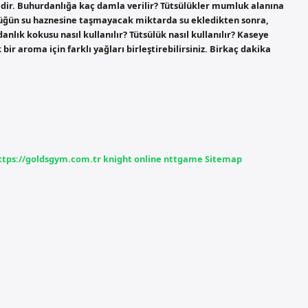
idir. Buhurdanlığa kaç damla verilir? Tütsülükler mumluk alanına
sülüğün su haznesine taşmayacak miktarda su ekledikten sonra,
nlık kokusu nasıl kullanılır? Tütsülük nasıl kullanılır? Kaseye
r aroma için farklı yağları birleştirebilirsiniz. Birkaç dakika
ttps://goldsgym.com.tr
knight online
nttgame
Sitemap