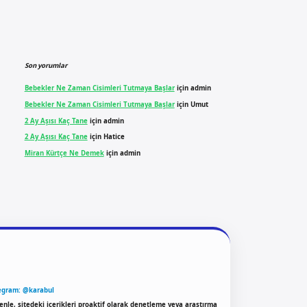
Son yorumlar
Bebekler Ne Zaman Cisimleri Tutmaya Başlar
için
admin
Bebekler Ne Zaman Cisimleri Tutmaya Başlar
için
Umut
2 Ay Aşısı Kaç Tane
için
admin
2 Ay Aşısı Kaç Tane
için
Hatice
Miran Kürtçe Ne Demek
için
admin
egram: @karabul
enle, sitedeki içerikleri proaktif olarak denetleme veya araştırma