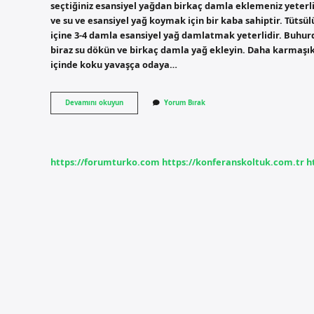
seçtiğiniz esansiyel yağdan birkaç damla eklemeniz yeterl
ve su ve esansiyel yağ koymak için bir kaba sahiptir. Tüt
içine 3-4 damla esansiyel yağ damlatmak yeterlidir. Buhurda
biraz su dökün ve birkaç damla yağ ekleyin. Daha karmaşık bi
içinde koku yavaşça odaya…
Buhurdanlık
Devamını okuyun
Yorum Bırak
Susuz
Kullanılır
Mı
https://forumturko.com
https://konferanskoltuk.com.tr
h