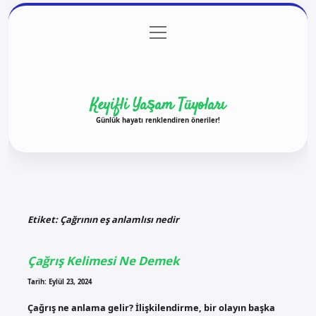
menüyü
Anasayfa
Gizlilik Politikası
Yasal Uyarı
aç
Hakkımızda
Keyifli Yaşam Tüyoları
Günlük hayatı renklendiren öneriler!
Etiket:
Çağrının eş anlamlısı nedir
Çağrış Kelimesi Ne Demek
Tarih: Eylül 23, 2024
Çağrış ne anlama gelir? İlişkilendirme, bir olayın başka