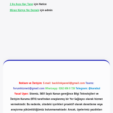
2 Ay Aşısı Kaç Tane
için
Hatice
Miran Kürtçe Ne Demek
için
admin
iriş
vdcasino giriş
betexper
Reklam ve İletişim:
E-mail:
backlinkpaneli@gmail.com
Teams:
forumhizmeti@gmail.com
Whatsapp: 0262 606 0 726
Telegram: @karabul
Yasal Uyarı:
Sitemiz, 5651 Sayılı Kanun gereğince Bilgi Teknolojileri ve
İletişim Kurumu (BTK) tarafından onaylanmış bir Yer Sağlayıcı olarak hizmet
vermektedir. Bu nedenle, sitedeki içerikleri proaktif olarak denetleme veya
araştırma yükümlülüğümüz bulunmamaktadır. Ancak, üyelerimiz yazdıkları