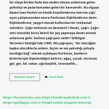
bir olaya birden fazla kez neden olması anlamına gelen
psikoloji ve pazarlamadan gelen bir kavramdır. Bu olguya
bazen Ivan Pavlov’un klasik koşullandırma üzerine çığır
açan çalışmasından sonra Pavlovian ilişkilendirme denir.
İlişkilendirme, yaygın olarak kullanılan bir mekansal
tekniktir. Çağrı kelimesi ne demektir? Davet, çağrı: Çağrı
ismi temelde birini belirli bir şey yapmaya davet etmek
anlamına gelir. Kelime çağrışımı nedir? Dilbilgisi
Terimleri Sözlüğü’nde (1992: 65) çağrışımı, “bir sözcüğün
başka sözcüklerle anlam, biçim ve ses yakınlığı yoluyla
kurduğu bağ” olarak açıklayan Korkmaz, bunların
birbirleriyle ilişkilendiğini belirtir; ağaç, çorak, verimsiz;
gel, gör, bil; vakar, ağırbaşlılık, törensellik,…
Çağrış
Devamını okuyun
Yorum Bırak
Kelimesi
Ne
Demek
https://forumturko.com
https://konferanskoltuk.com.tr
https://goldsgym.com.tr
knight online
nttgame
Sitemap