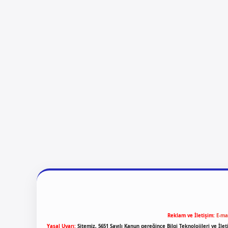
Reklam ve İletişim:
E-ma
Yasal Uyarı:
Sitemiz, 5651 Sayılı Kanun gereğince Bilgi Teknolojileri ve İl