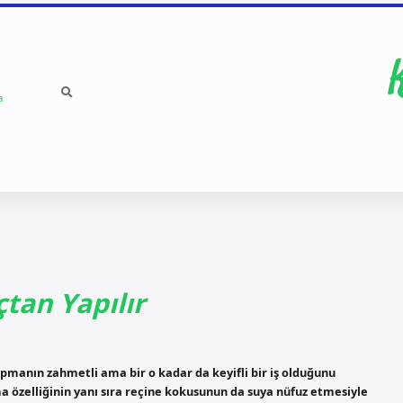
a
tan Yapılır
anın zahmetli ama bir o kadar da keyifli bir iş olduğunu
 özelliğinin yanı sıra reçine kokusunun da suya nüfuz etmesiyle