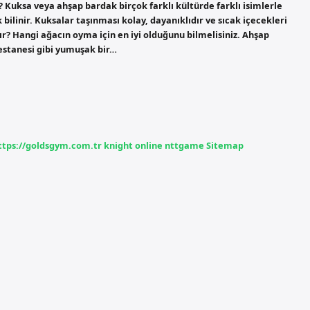
r? Kuksa veya ahşap bardak birçok farklı kültürde farklı isimlerle
ilinir. Kuksalar taşınması kolay, dayanıklıdır ve sıcak içecekleri
ır? Hangi ağacın oyma için en iyi olduğunu bilmelisiniz. Ahşap
kestanesi gibi yumuşak bir…
ttps://goldsgym.com.tr
knight online
nttgame
Sitemap