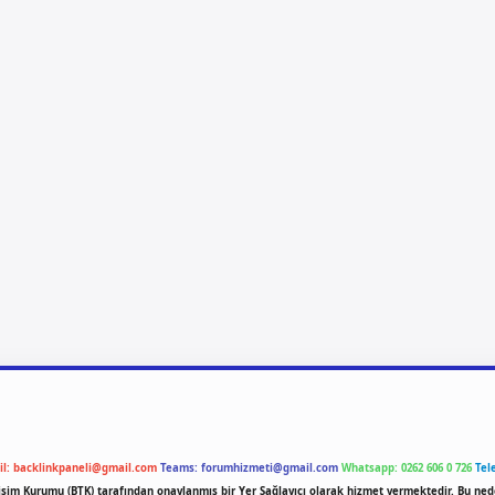
il:
backlinkpaneli@gmail.com
Teams:
forumhizmeti@gmail.com
Whatsapp: 0262 606 0 726
Tel
etişim Kurumu (BTK) tarafından onaylanmış bir Yer Sağlayıcı olarak hizmet vermektedir. Bu ned