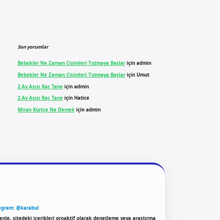
Son yorumlar
Bebekler Ne Zaman Cisimleri Tutmaya Başlar
için
admin
Bebekler Ne Zaman Cisimleri Tutmaya Başlar
için
Umut
2 Ay Aşısı Kaç Tane
için
admin
2 Ay Aşısı Kaç Tane
için
Hatice
Miran Kürtçe Ne Demek
için
admin
egram: @karabul
enle, sitedeki içerikleri proaktif olarak denetleme veya araştırma