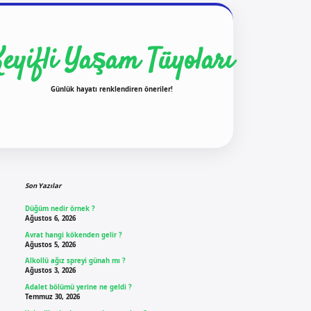
Keyifli Yaşam Tüyoları
Günlük hayatı renklendiren öneriler!
Sidebar
ilbet yeni giriş
ilbet giriş
vdcasino giriş
b
Son Yazılar
Düğüm nedir örnek ?
Ağustos 6, 2026
Avrat hangi kökenden gelir ?
Ağustos 5, 2026
Alkollü ağız spreyi günah mı ?
Ağustos 3, 2026
Adalet bölümü yerine ne geldi ?
Temmuz 30, 2026