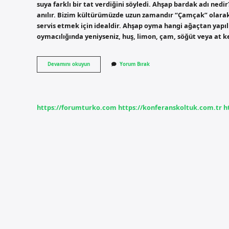
suya farklı bir tat verdiğini söyledi. Ahşap bardak adı nedi
anılır. Bizim kültürümüzde uzun zamandır “Çamçak” olarak b
servis etmek için idealdir. Ahşap oyma hangi ağaçtan yapıl
oymacılığında yeniyseniz, huş, limon, çam, söğüt veya at 
Kuksa
Devamını okuyun
Yorum Bırak
Bardağı
Hangi
Ağaçtan
Yapılır
https://forumturko.com
https://konferanskoltuk.com.tr
h