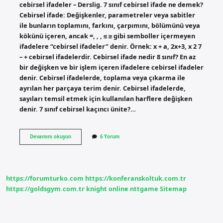
cebirsel ifadeler – Derslig. 7 sınıf cebirsel ifade ne demek?
Cebirsel ifade: Değişkenler, parametreler veya sabitler
ile bunların toplamını, farkını, çarpımını, bölümünü veya
kökünü içeren, ancak =, , , ≤ ≥ gibi semboller içermeyen
ifadelere “cebirsel ifadeler” denir. Örnek: x + a, 2x+3, x 2 7
– + cebirsel ifadelerdir. Cebirsel ifade nedir 8 sınıf? En az
bir değişken ve bir işlem içeren ifadelere cebirsel ifadeler
denir. Cebirsel ifadelerde, toplama veya çıkarma ile
ayrılan her parçaya terim denir. Cebirsel ifadelerde,
sayıları temsil etmek için kullanılan harflere değişken
denir. 7 sınıf cebirsel kaçıncı ünite?…
Cebirsel
Devamını okuyun
6 Yorum
Ifadeler
Kaçıncı
Sınıfta
Başlar
https://forumturko.com
https://konferanskoltuk.com.tr
https://goldsgym.com.tr
knight online
nttgame
Sitemap