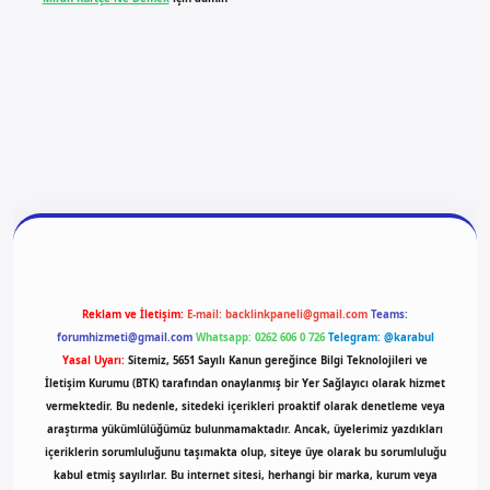
giriş
vdcasino giriş
betexper
Reklam ve İletişim:
E-mail:
backlinkpaneli@gmail.com
Teams:
forumhizmeti@gmail.com
Whatsapp: 0262 606 0 726
Telegram: @karabul
Yasal Uyarı:
Sitemiz, 5651 Sayılı Kanun gereğince Bilgi Teknolojileri ve
İletişim Kurumu (BTK) tarafından onaylanmış bir Yer Sağlayıcı olarak hizmet
vermektedir. Bu nedenle, sitedeki içerikleri proaktif olarak denetleme veya
araştırma yükümlülüğümüz bulunmamaktadır. Ancak, üyelerimiz yazdıkları
içeriklerin sorumluluğunu taşımakta olup, siteye üye olarak bu sorumluluğu
kabul etmiş sayılırlar. Bu internet sitesi, herhangi bir marka, kurum veya