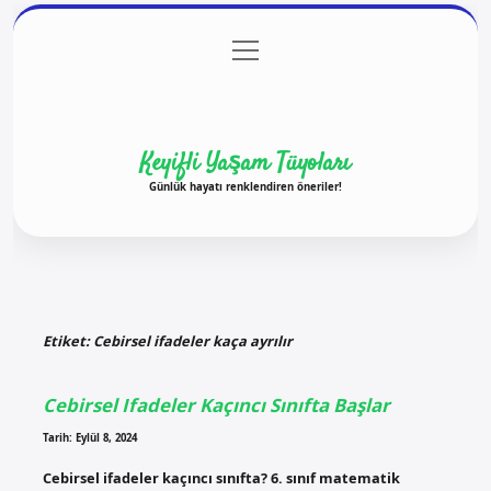
menüyü
Anasayfa
Gizlilik Politikası
Yasal Uyarı
aç
Hakkımızda
Keyifli Yaşam Tüyoları
Günlük hayatı renklendiren öneriler!
Etiket:
Cebirsel ifadeler kaça ayrılır
Cebirsel Ifadeler Kaçıncı Sınıfta Başlar
Tarih: Eylül 8, 2024
Cebirsel ifadeler kaçıncı sınıfta? 6. sınıf matematik