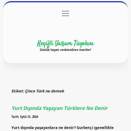
menüyü
Anasayfa
Gizlilik Politikası
Yasal Uyarı
aç
Hakkımızda
Keyifli Yaşam Tüyoları
Günlük hayatı renklendiren öneriler!
Etiket:
Çince Türk ne demek
Yurt Dışında Yaşayan Türklere Ne Denir
Tarih: Eylül 21, 2024
Yurt dışında yaşayanlara ne denir? Gurbetçi (genellikle