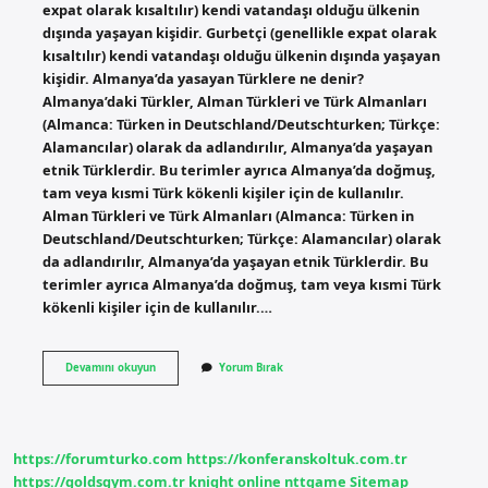
expat olarak kısaltılır) kendi vatandaşı olduğu ülkenin
dışında yaşayan kişidir. Gurbetçi (genellikle expat olarak
kısaltılır) kendi vatandaşı olduğu ülkenin dışında yaşayan
kişidir. Almanya’da yasayan Türklere ne denir?
Almanya’daki Türkler, Alman Türkleri ve Türk Almanları
(Almanca: Türken in Deutschland/Deutschturken; Türkçe:
Alamancılar) olarak da adlandırılır, Almanya’da yaşayan
etnik Türklerdir. Bu terimler ayrıca Almanya’da doğmuş,
tam veya kısmi Türk kökenli kişiler için de kullanılır.
Alman Türkleri ve Türk Almanları (Almanca: Türken in
Deutschland/Deutschturken; Türkçe: Alamancılar) olarak
da adlandırılır, Almanya’da yaşayan etnik Türklerdir. Bu
terimler ayrıca Almanya’da doğmuş, tam veya kısmi Türk
kökenli kişiler için de kullanılır.…
Yurt
Devamını okuyun
Yorum Bırak
Dışında
Yaşayan
Türklere
Ne
Denir
https://forumturko.com
https://konferanskoltuk.com.tr
https://goldsgym.com.tr
knight online
nttgame
Sitemap