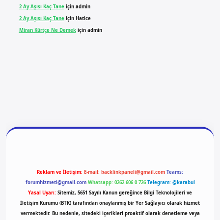
2 Ay Aşısı Kaç Tane
için
admin
2 Ay Aşısı Kaç Tane
için
Hatice
Miran Kürtçe Ne Demek
için
admin
ilbet yeni giriş
ilbet giriş
vdcasino giriş
betexper
Reklam ve İletişim:
E-mail:
backlinkpaneli@gmail.com
Teams:
forumhizmeti@gmail.com
Whatsapp: 0262 606 0 726
Telegram: @karabul
Yasal Uyarı:
Sitemiz, 5651 Sayılı Kanun gereğince Bilgi Teknolojileri ve
İletişim Kurumu (BTK) tarafından onaylanmış bir Yer Sağlayıcı olarak hizmet
vermektedir. Bu nedenle, sitedeki içerikleri proaktif olarak denetleme veya