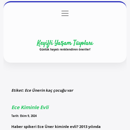
menüyü
Anasayfa
Gizlilik Politikası
Yasal Uyarı
aç
Hakkımızda
Keyifli Yaşam Tüyoları
Günlük hayatı renklendiren öneriler!
Etiket:
Ece Ünerin kaç çocuğu var
Ece Kiminle Evli
Tarih: Ekim 9, 2024
Haber spikeri Ece Üner kiminle evli? 2013 yılında