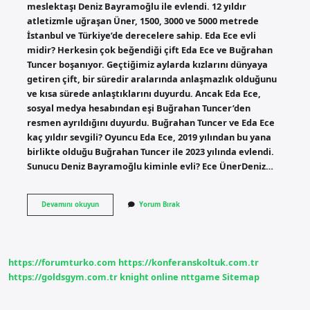
meslektaşı Deniz Bayramoğlu ile evlendi. 12 yıldır
atletizmle uğraşan Üner, 1500, 3000 ve 5000 metrede
İstanbul ve Türkiye’de derecelere sahip. Eda Ece evli
midir? Herkesin çok beğendiği çift Eda Ece ve Buğrahan
Tuncer boşanıyor. Geçtiğimiz aylarda kızlarını dünyaya
getiren çift, bir süredir aralarında anlaşmazlık olduğunu
ve kısa sürede anlaştıklarını duyurdu. Ancak Eda Ece,
sosyal medya hesabından eşi Buğrahan Tuncer’den
resmen ayrıldığını duyurdu. Buğrahan Tuncer ve Eda Ece
kaç yıldır sevgili? Oyuncu Eda Ece, 2019 yılından bu yana
birlikte olduğu Buğrahan Tuncer ile 2023 yılında evlendi.
Sunucu Deniz Bayramoğlu kiminle evli? Ece ÜnerDeniz…
Ece
Devamını okuyun
Yorum Bırak
Kiminle
Evli
https://forumturko.com
https://konferanskoltuk.com.tr
https://goldsgym.com.tr
knight online
nttgame
Sitemap