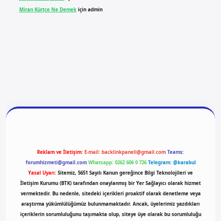
Miran Kürtçe Ne Demek
için
admin
giriş
vdcasino giriş
betexper
Reklam ve İletişim:
E-mail:
backlinkpaneli@gmail.com
Teams:
forumhizmeti@gmail.com
Whatsapp: 0262 606 0 726
Telegram: @karabul
Yasal Uyarı:
Sitemiz, 5651 Sayılı Kanun gereğince Bilgi Teknolojileri ve
İletişim Kurumu (BTK) tarafından onaylanmış bir Yer Sağlayıcı olarak hizmet
vermektedir. Bu nedenle, sitedeki içerikleri proaktif olarak denetleme veya
araştırma yükümlülüğümüz bulunmamaktadır. Ancak, üyelerimiz yazdıkları
içeriklerin sorumluluğunu taşımakta olup, siteye üye olarak bu sorumluluğu