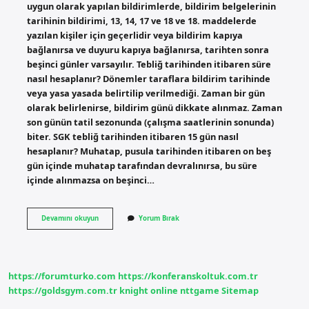
uygun olarak yapılan bildirimlerde, bildirim belgelerinin
tarihinin bildirimi, 13, 14, 17 ve 18 ve 18. maddelerde
yazılan kişiler için geçerlidir veya bildirim kapıya
bağlanırsa ve duyuru kapıya bağlanırsa, tarihten sonra
beşinci günler varsayılır. Tebliğ tarihinden itibaren süre
nasıl hesaplanır? Dönemler taraflara bildirim tarihinde
veya yasa yasada belirtilip verilmediği. Zaman bir gün
olarak belirlenirse, bildirim günü dikkate alınmaz. Zaman
son günün tatil sezonunda (çalışma saatlerinin sonunda)
biter. SGK tebliğ tarihinden itibaren 15 gün nasıl
hesaplanır? Muhatap, pusula tarihinden itibaren on beş
gün içinde muhatap tarafından devralınırsa, bu süre
içinde alınmazsa on beşinci…
Tebliğden
Devamını okuyun
Yorum Bırak
Itibaren
15
Gün
Nasıl
Hesaplanır
https://forumturko.com
https://konferanskoltuk.com.tr
https://goldsgym.com.tr
knight online
nttgame
Sitemap