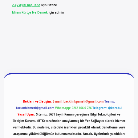
2 Ay Aşısı Kaç Tane
için
Hatice
Miran Kürtçe Ne Demek
için
admin
ilbet yeni giriş
ilbet giriş
vdcasino giriş
betexper
Reklam ve İletişim:
E-mail:
backlinkpaneli@gmail.com
Teams:
forumhizmeti@gmail.com
Whatsapp: 0262 606 0 726
Telegram: @karabul
Yasal Uyarı:
Sitemiz, 5651 Sayılı Kanun gereğince Bilgi Teknolojileri ve
İletişim Kurumu (BTK) tarafından onaylanmış bir Yer Sağlayıcı olarak hizmet
vermektedir. Bu nedenle, sitedeki içerikleri proaktif olarak denetleme veya
araştırma yükümlülüğümüz bulunmamaktadır. Ancak, üyelerimiz yazdıkları