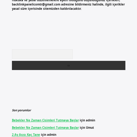
Hukuka ve yasal düzenlemelere aykırı olduğunu düşündüğünüz içerikleri,
backlinkpanelicomtr@gmail.com
adresine bildirmeniz halinde, ilgili içerikler
yasal süre içerisinde sitemizden kaldırılacaktır.
Arama
Son yorumlar
Bebekler Ne Zaman Cisimleri Tutmaya Başlar
için
admin
Bebekler Ne Zaman Cisimleri Tutmaya Başlar
için
Umut
2 Ay Aşısı Kaç Tane
için
admin