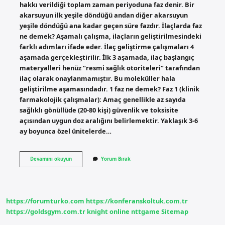
hakkı verildiği toplam zaman periyoduna faz denir. Bir
akarsuyun ilk yeşile döndüğü andan diğer akarsuyun
yeşile döndüğü ana kadar geçen süre fazdır. İlaçlarda faz
ne demek? Aşamalı çalışma, ilaçların geliştirilmesindeki
farklı adımları ifade eder. İlaç geliştirme çalışmaları 4
aşamada gerçekleştirilir. İlk 3 aşamada, ilaç başlangıç ​​
materyalleri henüz “resmi sağlık otoriteleri” tarafından
ilaç olarak onaylanmamıştır. Bu moleküller hala
geliştirilme aşamasındadır. 1 faz ne demek? Faz 1 (klinik
farmakolojik çalışmalar): Amaç genellikle az sayıda
sağlıklı gönüllüde (20-80 kişi) güvenlik ve toksisite
açısından uygun doz aralığını belirlemektir. Yaklaşık 3-6
ay boyunca özel ünitelerde…
Faz
Devamını okuyun
Yorum Bırak
Süresi
Ne
Demek
https://forumturko.com
https://konferanskoltuk.com.tr
https://goldsgym.com.tr
knight online
nttgame
Sitemap