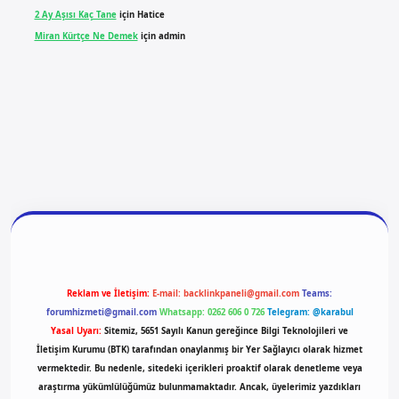
2 Ay Aşısı Kaç Tane
için
Hatice
Miran Kürtçe Ne Demek
için
admin
giriş
vdcasino giriş
betexper
Reklam ve İletişim:
E-mail:
backlinkpaneli@gmail.com
Teams:
forumhizmeti@gmail.com
Whatsapp: 0262 606 0 726
Telegram: @karabul
Yasal Uyarı:
Sitemiz, 5651 Sayılı Kanun gereğince Bilgi Teknolojileri ve
İletişim Kurumu (BTK) tarafından onaylanmış bir Yer Sağlayıcı olarak hizmet
vermektedir. Bu nedenle, sitedeki içerikleri proaktif olarak denetleme veya
araştırma yükümlülüğümüz bulunmamaktadır. Ancak, üyelerimiz yazdıkları