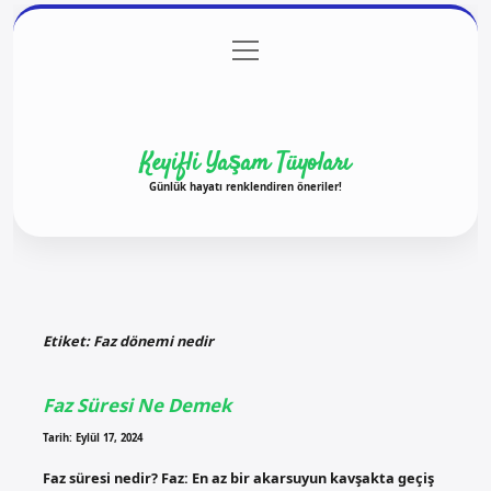
menüyü
Anasayfa
Gizlilik Politikası
Yasal Uyarı
aç
Hakkımızda
Keyifli Yaşam Tüyoları
Günlük hayatı renklendiren öneriler!
Etiket:
Faz dönemi nedir
Faz Süresi Ne Demek
Tarih: Eylül 17, 2024
Faz süresi nedir? Faz: En az bir akarsuyun kavşakta geçiş