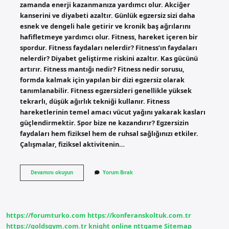
zamanda enerji kazanmanıza yardımcı olur. Akciğer
kanserini ve diyabeti azaltır. Günlük egzersiz sizi daha
esnek ve dengeli hale getirir ve kronik baş ağrılarını
hafifletmeye yardımcı olur. Fitness, hareket içeren bir
spordur. Fitness faydaları nelerdir? Fitness’ın faydaları
nelerdir? Diyabet geliştirme riskini azaltır. Kas gücünü
artırır. Fitness mantığı nedir? Fitness nedir sorusu,
formda kalmak için yapılan bir dizi egzersiz olarak
tanımlanabilir. Fitness egzersizleri genellikle yüksek
tekrarlı, düşük ağırlık tekniği kullanır. Fitness
hareketlerinin temel amacı vücut yağını yakarak kasları
güçlendirmektir. Spor bize ne kazandırır? Egzersizin
faydaları hem fiziksel hem de ruhsal sağlığınızı etkiler.
Çalışmalar, fiziksel aktivitenin…
Fitness
Devamını okuyun
Yorum Bırak
Bize
Ne
Kazandırır
https://forumturko.com
https://konferanskoltuk.com.tr
https://goldsgym.com.tr
knight online
nttgame
Sitemap