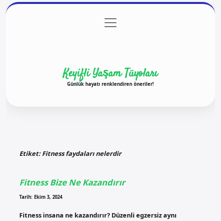
menüyü
Anasayfa
Gizlilik Politikası
Yasal Uyarı
aç
Hakkımızda
Keyifli Yaşam Tüyoları
Günlük hayatı renklendiren öneriler!
Etiket:
Fitness faydaları nelerdir
Fitness Bize Ne Kazandırır
Tarih: Ekim 3, 2024
Fitness insana ne kazandırır? Düzenli egzersiz aynı