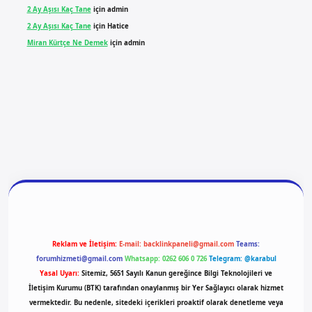
2 Ay Aşısı Kaç Tane
için
admin
2 Ay Aşısı Kaç Tane
için
Hatice
Miran Kürtçe Ne Demek
için
admin
giriş
vdcasino giriş
betexper
Reklam ve İletişim:
E-mail:
backlinkpaneli@gmail.com
Teams:
forumhizmeti@gmail.com
Whatsapp: 0262 606 0 726
Telegram: @karabul
Yasal Uyarı:
Sitemiz, 5651 Sayılı Kanun gereğince Bilgi Teknolojileri ve
İletişim Kurumu (BTK) tarafından onaylanmış bir Yer Sağlayıcı olarak hizmet
vermektedir. Bu nedenle, sitedeki içerikleri proaktif olarak denetleme veya