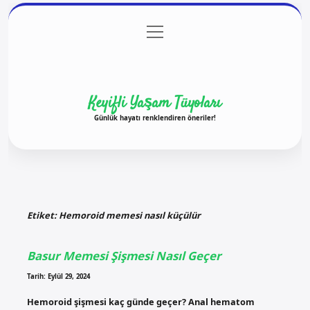
menüyü
Anasayfa
Gizlilik Politikası
Yasal Uyarı
aç
Hakkımızda
Keyifli Yaşam Tüyoları
Günlük hayatı renklendiren öneriler!
Etiket:
Hemoroid memesi nasıl küçülür
Basur Memesi Şişmesi Nasıl Geçer
Tarih: Eylül 29, 2024
Hemoroid şişmesi kaç günde geçer? Anal hematom