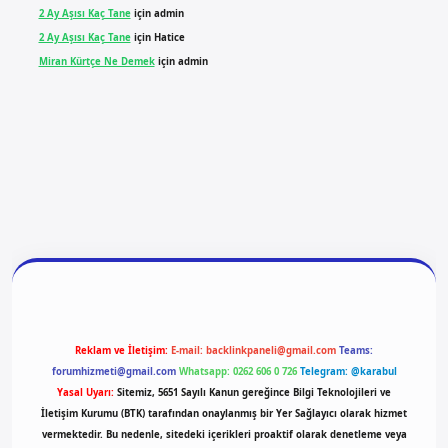
2 Ay Aşısı Kaç Tane
için
admin
2 Ay Aşısı Kaç Tane
için
Hatice
Miran Kürtçe Ne Demek
için
admin
giriş
vdcasino giriş
betexper
Reklam ve İletişim:
E-mail:
backlinkpaneli@gmail.com
Teams:
forumhizmeti@gmail.com
Whatsapp: 0262 606 0 726
Telegram: @karabul
Yasal Uyarı:
Sitemiz, 5651 Sayılı Kanun gereğince Bilgi Teknolojileri ve
İletişim Kurumu (BTK) tarafından onaylanmış bir Yer Sağlayıcı olarak hizmet
vermektedir. Bu nedenle, sitedeki içerikleri proaktif olarak denetleme veya