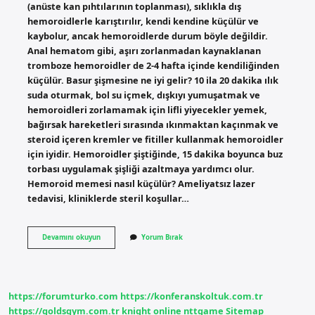
(anüste kan pıhtılarının toplanması), sıklıkla dış
hemoroidlerle karıştırılır, kendi kendine küçülür ve
kaybolur, ancak hemoroidlerde durum böyle değildir.
Anal hematom gibi, aşırı zorlanmadan kaynaklanan
tromboze hemoroidler de 2-4 hafta içinde kendiliğinden
küçülür. Basur şişmesine ne iyi gelir? 10 ila 20 dakika ılık
suda oturmak, bol su içmek, dışkıyı yumuşatmak ve
hemoroidleri zorlamamak için lifli yiyecekler yemek,
bağırsak hareketleri sırasında ıkınmaktan kaçınmak ve
steroid içeren kremler ve fitiller kullanmak hemoroidler
için iyidir. Hemoroidler şiştiğinde, 15 dakika boyunca buz
torbası uygulamak şişliği azaltmaya yardımcı olur.
Hemoroid memesi nasıl küçülür? Ameliyatsız lazer
tedavisi, kliniklerde steril koşullar…
Basur
Devamını okuyun
Yorum Bırak
Memesi
Şişmesi
Nasıl
Geçer
https://forumturko.com
https://konferanskoltuk.com.tr
https://goldsgym.com.tr
knight online
nttgame
Sitemap