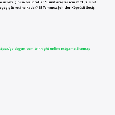
ce ücreti için ise bu ücretler 1. sınıf araçlar için 78 TL, 2. sınıf
mmuz geçiş ücreti ne kadar? 15 Temmuz Şehitler Köprüsü Geçiş
ttps://goldsgym.com.tr
knight online
nttgame
Sitemap