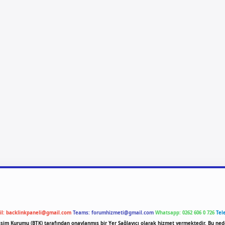
il:
backlinkpaneli@gmail.com
Teams:
forumhizmeti@gmail.com
Whatsapp: 0262 606 0 726
Tel
etişim Kurumu (BTK) tarafından onaylanmış bir Yer Sağlayıcı olarak hizmet vermektedir. Bu ned