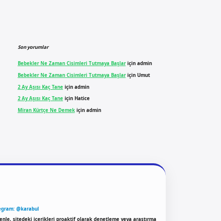
Son yorumlar
Bebekler Ne Zaman Cisimleri Tutmaya Başlar
için
admin
Bebekler Ne Zaman Cisimleri Tutmaya Başlar
için
Umut
2 Ay Aşısı Kaç Tane
için
admin
2 Ay Aşısı Kaç Tane
için
Hatice
Miran Kürtçe Ne Demek
için
admin
egram: @karabul
enle, sitedeki içerikleri proaktif olarak denetleme veya araştırma