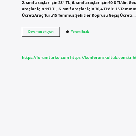
2. sınıf araçlar için 234 TL, 6. sınıf araçlar için 60,8 TL’dir. Ge
araçlar için 117 TL, 6. sınıf araçlar için 30,4 TL’dir. 15 Te
ÜcretiAraç Türü15 Temmuz Şehitler Köprüsü Geçiş Ücreti…
Hgs
Devamını okuyun
Yorum Bırak
Geçiş
Ücreti
Ne
Kadar
https://forumturko.com
https://konferanskoltuk.com.tr
h