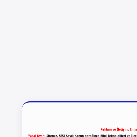
Reklam ve İletişim:
E-ma
Yasal Uyarı:
Sitemiz, 5651 Sayılı Kanun gereğince Bilgi Teknolojileri ve İl