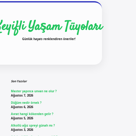
Keyifli Yaşam Tüyoları
Günlük hayatı renklendiren öneriler!
Sidebar
ilbet yeni giriş
ilbet g
Son Yazılar
Master yapınca unvan ne olur ?
Ağustos 7, 2026
Düğüm nedir örnek ?
Ağustos 6, 2026
Avrat hangi kökenden gelir ?
Ağustos 5, 2026
Alkollü ağız spreyi günah mı ?
Ağustos 3, 2026