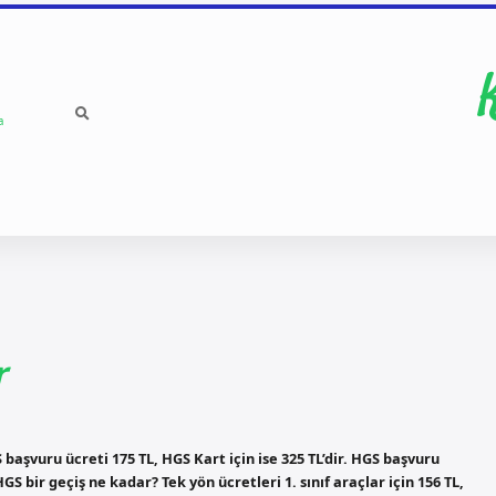
a
r
başvuru ücreti 175 TL, HGS Kart için ise 325 TL’dir. HGS başvuru
 HGS bir geçiş ne kadar? Tek yön ücretleri 1. sınıf araçlar için 156 TL,