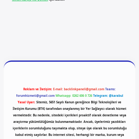
giriş
vdcasino giriş
betexper
Reklam ve İletişim:
E-mail:
backlinkpaneli@gmail.com
Teams:
forumhizmeti@gmail.com
Whatsapp: 0262 606 0 726
Telegram: @karabul
Yasal Uyarı:
Sitemiz, 5651 Sayılı Kanun gereğince Bilgi Teknolojileri ve
İletişim Kurumu (BTK) tarafından onaylanmış bir Yer Sağlayıcı olarak hizmet
vermektedir. Bu nedenle, sitedeki içerikleri proaktif olarak denetleme veya
araştırma yükümlülüğümüz bulunmamaktadır. Ancak, üyelerimiz yazdıkları
içeriklerin sorumluluğunu taşımakta olup, siteye üye olarak bu sorumluluğu
kabul etmiş sayılırlar. Bu internet sitesi, herhangi bir marka, kurum veya