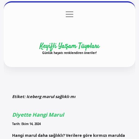
menüyü
Anasayfa
Gizlilik Politikası
Yasal Uyarı
aç
Hakkımızda
Keyifli Yaşam Tüyoları
Günlük hayatı renklendiren öneriler!
Etiket:
Iceberg marul sağlıklı mı
Diyette Hangi Marul
Tarih: Ekim 14, 2024
Hangi marul daha sağlıklı? Verilere göre kırmızı marulda