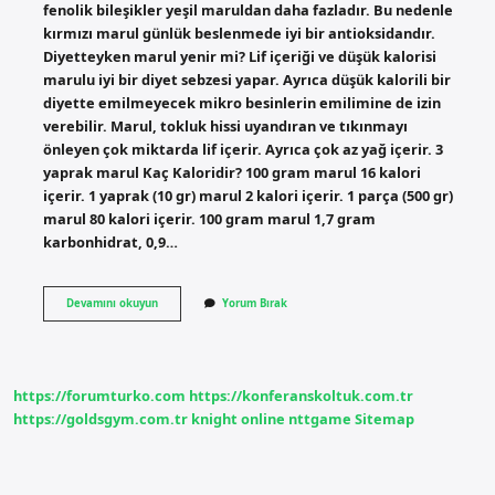
fenolik bileşikler yeşil maruldan daha fazladır. Bu nedenle
kırmızı marul günlük beslenmede iyi bir antioksidandır.
Diyetteyken marul yenir mi? Lif içeriği ve düşük kalorisi
marulu iyi bir diyet sebzesi yapar. Ayrıca düşük kalorili bir
diyette emilmeyecek mikro besinlerin emilimine de izin
verebilir. Marul, tokluk hissi uyandıran ve tıkınmayı
önleyen çok miktarda lif içerir. Ayrıca çok az yağ içerir. 3
yaprak marul Kaç Kaloridir? 100 gram marul 16 kalori
içerir. 1 yaprak (10 gr) marul 2 kalori içerir. 1 parça (500 gr)
marul 80 kalori içerir. 100 gram marul 1,7 gram
karbonhidrat, 0,9…
Diyette
Devamını okuyun
Yorum Bırak
Hangi
Marul
https://forumturko.com
https://konferanskoltuk.com.tr
https://goldsgym.com.tr
knight online
nttgame
Sitemap