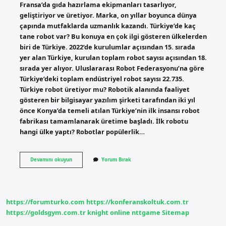
Fransa’da gıda hazırlama ekipmanları tasarlıyor,
geliştiriyor ve üretiyor. Marka, on yıllar boyunca dünya
çapında mutfaklarda uzmanlık kazandı. Türkiye’de kaç
tane robot var? Bu konuya en çok ilgi gösteren ülkelerden
biri de Türkiye. 2022’de kurulumlar açısından 15. sırada
yer alan Türkiye, kurulan toplam robot sayısı açısından 18.
sırada yer alıyor. Uluslararası Robot Federasyonu’na göre
Türkiye’deki toplam endüstriyel robot sayısı 22.735.
Türkiye robot üretiyor mu? Robotik alanında faaliyet
gösteren bir bilgisayar yazılım şirketi tarafından iki yıl
önce Konya’da temeli atılan Türkiye’nin ilk insansı robot
fabrikası tamamlanarak üretime başladı. İlk robotu
hangi ülke yaptı? Robotlar popülerlik…
Robotlar
Devamını okuyun
Yorum Bırak
En
Çok
Hangi
Ülkede
Var
https://forumturko.com
https://konferanskoltuk.com.tr
https://goldsgym.com.tr
knight online
nttgame
Sitemap