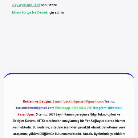
2 Ay Aşısı Kaç Tane
için
Hatice
Miran Kürtçe Ne Demek
için
admin
giriş
vdcasino giriş
betexper
Reklam ve İletişim:
E-mail:
backlinkpaneli@gmail.com
Teams:
forumhizmeti@gmail.com
Whatsapp: 0262 606 0 726
Telegram: @karabul
Yasal Uyarı:
Sitemiz, 5651 Sayılı Kanun gereğince Bilgi Teknolojileri ve
İletişim Kurumu (BTK) tarafından onaylanmış bir Yer Sağlayıcı olarak hizmet
vermektedir. Bu nedenle, sitedeki içerikleri proaktif olarak denetleme veya
araştırma yükümlülüğümüz bulunmamaktadır. Ancak, üyelerimiz yazdıkları