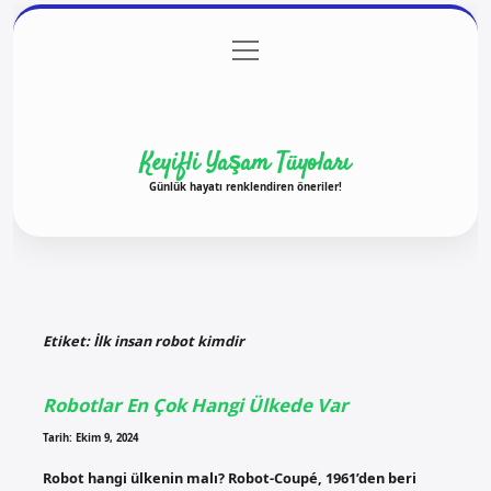
menüyü
Anasayfa
Gizlilik Politikası
Yasal Uyarı
aç
Hakkımızda
Keyifli Yaşam Tüyoları
Günlük hayatı renklendiren öneriler!
Etiket:
İlk insan robot kimdir
Robotlar En Çok Hangi Ülkede Var
Tarih: Ekim 9, 2024
Robot hangi ülkenin malı? Robot-Coupé, 1961’den beri