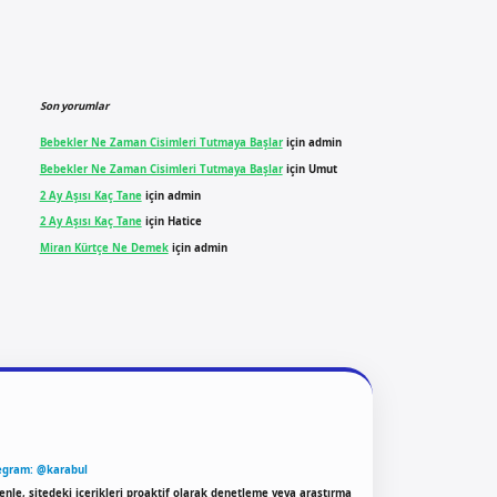
Son yorumlar
Bebekler Ne Zaman Cisimleri Tutmaya Başlar
için
admin
Bebekler Ne Zaman Cisimleri Tutmaya Başlar
için
Umut
2 Ay Aşısı Kaç Tane
için
admin
2 Ay Aşısı Kaç Tane
için
Hatice
Miran Kürtçe Ne Demek
için
admin
egram: @karabul
enle, sitedeki içerikleri proaktif olarak denetleme veya araştırma