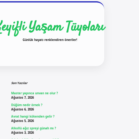
Keyifli Yaşam Tüyoları
Günlük hayatı renklendiren öneriler!
Sidebar
ilbet yeni giriş
ilbet g
Son Yazılar
Master yapınca unvan ne olur ?
Ağustos 7, 2026
Düğüm nedir örnek ?
Ağustos 6, 2026
Avrat hangi kökenden gelir ?
Ağustos 5, 2026
Alkollü ağız spreyi günah mı ?
Ağustos 3, 2026