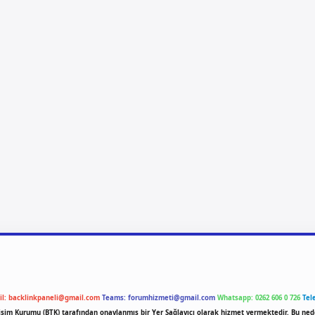
il:
backlinkpaneli@gmail.com
Teams:
forumhizmeti@gmail.com
Whatsapp: 0262 606 0 726
Tel
etişim Kurumu (BTK) tarafından onaylanmış bir Yer Sağlayıcı olarak hizmet vermektedir. Bu ned