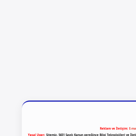
Reklam ve İletişim:
E-ma
Yasal Uyarı:
Sitemiz, 5651 Sayılı Kanun gereğince Bilgi Teknolojileri ve İl