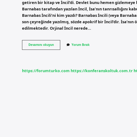
getiren bir kitap ve İncil’di. Devlet bunu hemen gizlemeye 
Barnabas tarafından yazılan İncil, İsa’nın tanrısallığını ka
Barnabas İncili’ni kim yazdı? Barnabas İncili (veya Barnaba
son çeyreğinde yazılmış, sözde apokrif bir İncil’dir. İsa’nın
edilmektedir. Orjinal İncil nerede…
Barnabas
Devamını okuyun
Yorum Bırak
İNcili
Sırrı
Nedir
https://forumturko.com
https://konferanskoltuk.com.tr
h