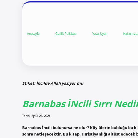
Anasayfa
Gizlilik Politikası
Yasal Uyarı
Hakkımızd
Etiket:
İncilde Allah yazıyor mu
Barnabas İNcili Sırrı Nedi
Tarih: Eylül 26, 2024
Barnabas İncili bulunursa ne olur? Köylülerin bulduğu bu k
sonra netleşecektir. Bu kitap, Hıristiyanlığı altüst edec