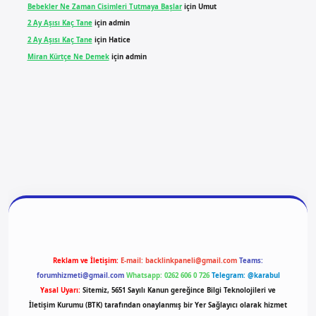
Bebekler Ne Zaman Cisimleri Tutmaya Başlar
için
Umut
2 Ay Aşısı Kaç Tane
için
admin
2 Ay Aşısı Kaç Tane
için
Hatice
Miran Kürtçe Ne Demek
için
admin
ilbet yeni giriş
ilbet giriş
vdcasino giriş
betexper
Reklam ve İletişim:
E-mail:
backlinkpaneli@gmail.com
Teams:
forumhizmeti@gmail.com
Whatsapp: 0262 606 0 726
Telegram: @karabul
Yasal Uyarı:
Sitemiz, 5651 Sayılı Kanun gereğince Bilgi Teknolojileri ve
İletişim Kurumu (BTK) tarafından onaylanmış bir Yer Sağlayıcı olarak hizmet