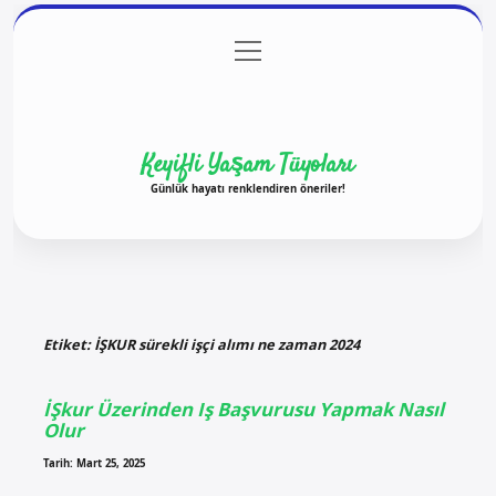
menüyü
Anasayfa
Gizlilik Politikası
Yasal Uyarı
aç
Hakkımızda
Keyifli Yaşam Tüyoları
Günlük hayatı renklendiren öneriler!
Etiket:
İŞKUR sürekli işçi alımı ne zaman 2024
İŞkur Üzerinden Iş Başvurusu Yapmak Nasıl
Olur
Tarih: Mart 25, 2025