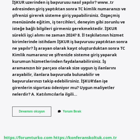
İŞKUR uzerinden iş başvurusu nasıl yapılır? www..tr
adresinden giriş yaptıktan sonra TC kimlik numaranızı ve
şifrenizi girerek sisteme giriş yapabilirsiniz. Özgeçmiş
menüsünde eğitim, iş tercihleri, deneyim gibi zorunlu ve
isteğe bağlı bilgileri girmeniz gerekmektedir. İŞKUR
sürekli işçi alımı ne zaman 2024? 8. İl teşkilatının hizmet
birimlerinde istihdam İŞKUR iş başvurusu yaptıktan sonra
ne yapılır? İş arayan olarak kayıt oluşturduktan sonra TC
Kimlik numaranız ve şifrenizle sisteme giriş yaparak
kurumun hizmetlerinden faydalanabilirsiniz. İş
aramanızın bir parçası olarak size uygun iş ilanlarını
arayabilir, ilanlara başvuruda bulunabilir ve
başvurularınızı takip edebilirsiniz. İŞKUR’dan işe
girenlerin sigortası ödeniyor mu? Uygun maliyetler
nelerdir? A. Katılımcılarla ilgili…
İŞkur
Devamını okuyun
Yorum Bırak
Üzerinden
Iş
Başvurusu
Yapmak
Nasıl
https://forumturko.com
https://konferanskoltuk.com.tr
Olur