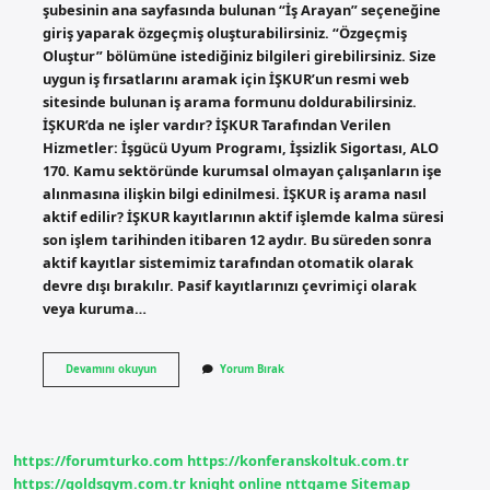
şubesinin ana sayfasında bulunan “İş Arayan” seçeneğine
giriş yaparak özgeçmiş oluşturabilirsiniz. “Özgeçmiş
Oluştur” bölümüne istediğiniz bilgileri girebilirsiniz. Size
uygun iş fırsatlarını aramak için İŞKUR’un resmi web
sitesinde bulunan iş arama formunu doldurabilirsiniz.
İŞKUR’da ne işler vardır? İŞKUR Tarafından Verilen
Hizmetler: İşgücü Uyum Programı, İşsizlik Sigortası, ALO
170. Kamu sektöründe kurumsal olmayan çalışanların işe
alınmasına ilişkin bilgi edinilmesi. İŞKUR iş arama nasıl
aktif edilir? İŞKUR kayıtlarının aktif işlemde kalma süresi
son işlem tarihinden itibaren 12 aydır. Bu süreden sonra
aktif kayıtlar sistemimiz tarafından otomatik olarak
devre dışı bırakılır. Pasif kayıtlarınızı çevrimiçi olarak
veya kuruma…
İŞkur
Devamını okuyun
Yorum Bırak
Üzerinden
Nasıl
Iş
Bulurum
https://forumturko.com
https://konferanskoltuk.com.tr
https://goldsgym.com.tr
knight online
nttgame
Sitemap