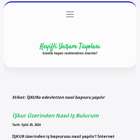
menüyü
Anasayfa
Gizlilik Politikası
Yasal Uyarı
aç
Hakkımızda
Keyifli Yaşam Tüyoları
Günlük hayatı renklendiren öneriler!
Etiket:
İŞKURa edevletten nasıl başvuru yapılır
İŞkur Üzerinden Nasıl Iş Bulurum
Tarih: Eylül 29, 2024
İŞKUR üzerinden iş başvurusu nasıl yapılır? İnternet