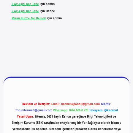
2 Ay Aşısı Kaç Tane
için
admin
2 Ay Aşısı Kaç Tane
için
Hatice
Miran Kürtçe Ne Demek
için
admin
giriş
vdcasino giriş
betexper
Reklam ve İletişim:
E-mail:
backlinkpaneli@gmail.com
Teams:
forumhizmeti@gmail.com
Whatsapp: 0262 606 0 726
Telegram: @karabul
Yasal Uyarı:
Sitemiz, 5651 Sayılı Kanun gereğince Bilgi Teknolojileri ve
İletişim Kurumu (BTK) tarafından onaylanmış bir Yer Sağlayıcı olarak hizmet
vermektedir. Bu nedenle, sitedeki içerikleri proaktif olarak denetleme veya