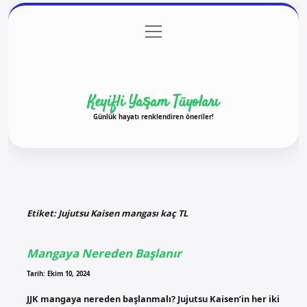
menüyü
Anasayfa
Gizlilik Politikası
Yasal Uyarı
aç
Hakkımızda
Keyifli Yaşam Tüyoları
Günlük hayatı renklendiren öneriler!
Etiket:
Jujutsu Kaisen mangası kaç TL
Mangaya Nereden Başlanır
Tarih: Ekim 10, 2024
JJK mangaya nereden başlanmalı? Jujutsu Kaisen’in her iki