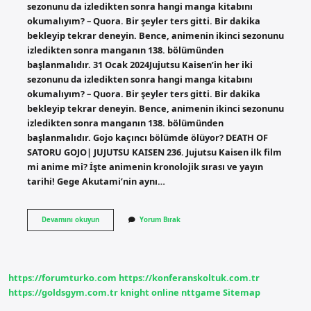
sezonunu da izledikten sonra hangi manga kitabını
okumalıyım? – Quora. Bir şeyler ters gitti. Bir dakika
bekleyip tekrar deneyin. Bence, animenin ikinci sezonunu
izledikten sonra manganın 138. bölümünden
başlanmalıdır. 31 Ocak 2024Jujutsu Kaisen’in her iki
sezonunu da izledikten sonra hangi manga kitabını
okumalıyım? – Quora. Bir şeyler ters gitti. Bir dakika
bekleyip tekrar deneyin. Bence, animenin ikinci sezonunu
izledikten sonra manganın 138. bölümünden
başlanmalıdır. Gojo kaçıncı bölümde ölüyor? DEATH OF
SATORU GOJO| JUJUTSU KAISEN 236. Jujutsu Kaisen ilk film
mi anime mi? İşte animenin kronolojik sırası ve yayın
tarihi! Gege Akutami’nin aynı…
Mangaya
Devamını okuyun
Yorum Bırak
Nereden
Başlanır
https://forumturko.com
https://konferanskoltuk.com.tr
https://goldsgym.com.tr
knight online
nttgame
Sitemap