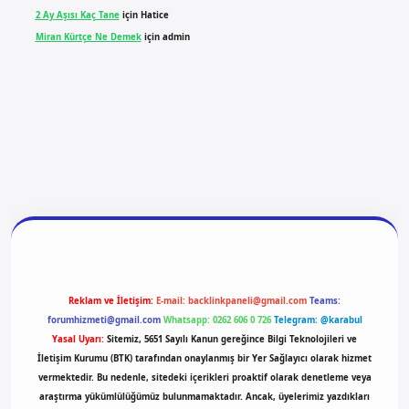
2 Ay Aşısı Kaç Tane
için
Hatice
Miran Kürtçe Ne Demek
için
admin
giriş
vdcasino giriş
betexper
Reklam ve İletişim:
E-mail:
backlinkpaneli@gmail.com
Teams:
forumhizmeti@gmail.com
Whatsapp: 0262 606 0 726
Telegram: @karabul
Yasal Uyarı:
Sitemiz, 5651 Sayılı Kanun gereğince Bilgi Teknolojileri ve
İletişim Kurumu (BTK) tarafından onaylanmış bir Yer Sağlayıcı olarak hizmet
vermektedir. Bu nedenle, sitedeki içerikleri proaktif olarak denetleme veya
araştırma yükümlülüğümüz bulunmamaktadır. Ancak, üyelerimiz yazdıkları