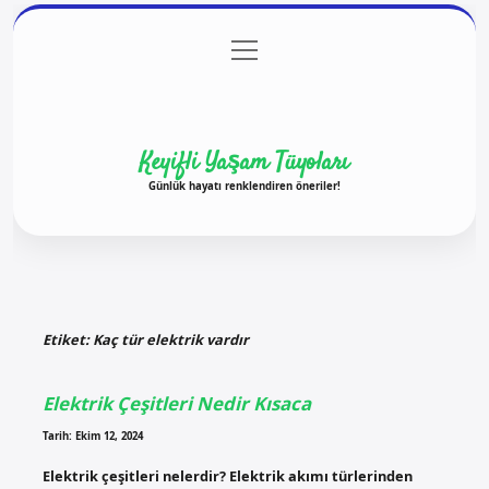
menüyü
Anasayfa
Gizlilik Politikası
Yasal Uyarı
aç
Hakkımızda
Keyifli Yaşam Tüyoları
Günlük hayatı renklendiren öneriler!
Etiket:
Kaç tür elektrik vardır
Elektrik Çeşitleri Nedir Kısaca
Tarih: Ekim 12, 2024
Elektrik çeşitleri nelerdir? Elektrik akımı türlerinden