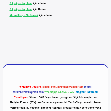
2 Ay Aşısı Kaç Tane
için
admin
2 Ay Aşısı Kaç Tane
için
Hatice
Miran Kürtçe Ne Demek
için
admin
giriş
vdcasino giriş
betexper
Reklam ve İletişim:
E-mail:
backlinkpaneli@gmail.com
Teams:
forumhizmeti@gmail.com
Whatsapp: 0262 606 0 726
Telegram: @karabul
Yasal Uyarı:
Sitemiz, 5651 Sayılı Kanun gereğince Bilgi Teknolojileri ve
İletişim Kurumu (BTK) tarafından onaylanmış bir Yer Sağlayıcı olarak hizmet
vermektedir. Bu nedenle, sitedeki içerikleri proaktif olarak denetleme veya