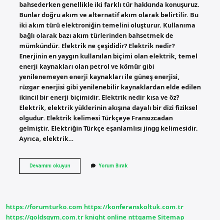
bahsederken genellikle iki farklı tür hakkında konuşuruz.
Bunlar doğru akım ve alternatif akım olarak belirtilir. Bu
iki akım türü elektroniğin temelini oluşturur. Kullanıma
bağlı olarak bazı akım türlerinden bahsetmek de
mümkündür. Elektrik ne çeşididir? Elektrik nedir?
Enerjinin en yaygın kullanılan biçimi olan elektrik, temel
enerji kaynakları olan petrol ve kömür gibi
yenilenemeyen enerji kaynakları ile güneş enerjisi,
rüzgar enerjisi gibi yenilenebilir kaynaklardan elde edilen
ikincil bir enerji biçimidir. Elektrik nedir kısa ve öz?
Elektrik, elektrik yüklerinin akışına dayalı bir dizi fiziksel
olgudur. Elektrik kelimesi Türkçeye Fransızcadan
gelmiştir. Elektriğin Türkçe eşanlamlısı jingg kelimesidir.
Ayrıca, elektrik…
Elektrik
Devamını okuyun
Yorum Bırak
Çeşitleri
Nedir
Kısaca
https://forumturko.com
https://konferanskoltuk.com.tr
https://goldsgym.com.tr
knight online
nttgame
Sitemap