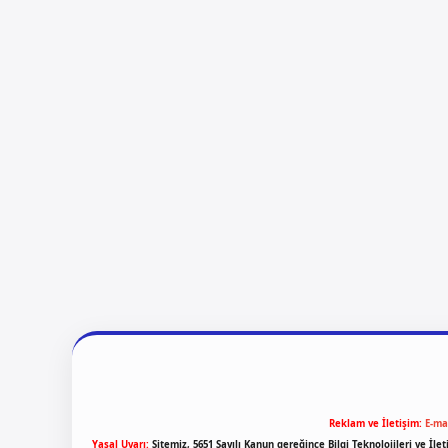
Reklam ve İletişim:
E-ma
Yasal Uyarı:
Sitemiz, 5651 Sayılı Kanun gereğince Bilgi Teknolojileri ve İl