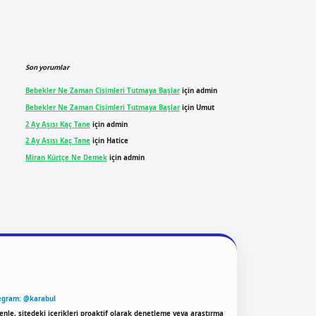
Son yorumlar
Bebekler Ne Zaman Cisimleri Tutmaya Başlar
için
admin
Bebekler Ne Zaman Cisimleri Tutmaya Başlar
için
Umut
2 Ay Aşısı Kaç Tane
için
admin
2 Ay Aşısı Kaç Tane
için
Hatice
Miran Kürtçe Ne Demek
için
admin
egram: @karabul
enle, sitedeki içerikleri proaktif olarak denetleme veya araştırma