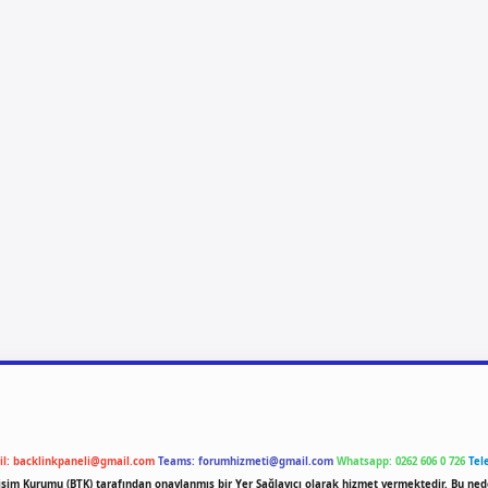
il:
backlinkpaneli@gmail.com
Teams:
forumhizmeti@gmail.com
Whatsapp: 0262 606 0 726
Tel
etişim Kurumu (BTK) tarafından onaylanmış bir Yer Sağlayıcı olarak hizmet vermektedir. Bu ned