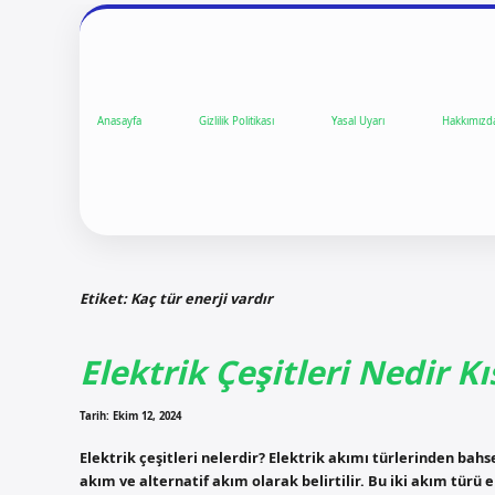
Anasayfa
Gizlilik Politikası
Yasal Uyarı
Hakkımızd
Etiket:
Kaç tür enerji vardır
Elektrik Çeşitleri Nedir K
Tarih: Ekim 12, 2024
Elektrik çeşitleri nelerdir? Elektrik akımı türlerinden bah
akım ve alternatif akım olarak belirtilir. Bu iki akım türü