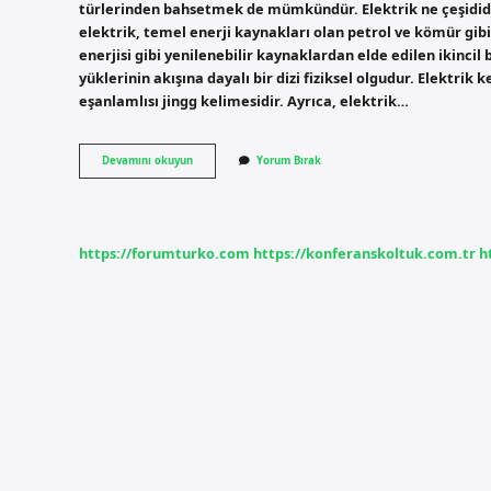
türlerinden bahsetmek de mümkündür. Elektrik ne çeşididir?
elektrik, temel enerji kaynakları olan petrol ve kömür gibi
enerjisi gibi yenilenebilir kaynaklardan elde edilen ikincil b
yüklerinin akışına dayalı bir dizi fiziksel olgudur. Elektrik
eşanlamlısı jingg kelimesidir. Ayrıca, elektrik…
Elektrik
Devamını okuyun
Yorum Bırak
Çeşitleri
Nedir
Kısaca
https://forumturko.com
https://konferanskoltuk.com.tr
h