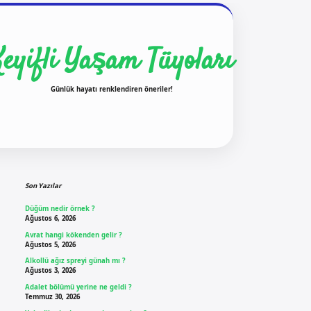
Keyifli Yaşam Tüyoları
Günlük hayatı renklendiren öneriler!
Sidebar
ilbet yeni giriş
ilbet g
Son Yazılar
Düğüm nedir örnek ?
Ağustos 6, 2026
Avrat hangi kökenden gelir ?
Ağustos 5, 2026
Alkollü ağız spreyi günah mı ?
Ağustos 3, 2026
Adalet bölümü yerine ne geldi ?
Temmuz 30, 2026