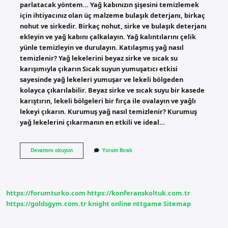
parlatacak yöntem… Yağ kabınızın şişesini temizlemek
için ihtiyacınız olan üç malzeme bulaşık deterjanı, birkaç
nohut ve sirkedir. Birkaç nohut, sirke ve bulaşık deterjanı
ekleyin ve yağ kabını çalkalayın. Yağ kalıntılarını çelik
yünle temizleyin ve durulayın. Katılaşmış yağ nasıl
temizlenir? Yağ lekelerini beyaz sirke ve sıcak su
karışımıyla çıkarın Sıcak suyun yumuşatıcı etkisi
sayesinde yağ lekeleri yumuşar ve lekeli bölgeden
kolayca çıkarılabilir. Beyaz sirke ve sıcak suyu bir kasede
karıştırın, lekeli bölgeleri bir fırça ile ovalayın ve yağlı
lekeyi çıkarın. Kurumuş yağ nasıl temizlenir? Kurumuş
yağ lekelerini çıkarmanın en etkili ve ideal…
Yapışmış
Devamını okuyun
Yorum Bırak
Yağ
Nasıl
Temizlenir
https://forumturko.com
https://konferanskoltuk.com.tr
https://goldsgym.com.tr
knight online
nttgame
Sitemap