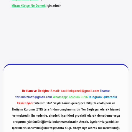
Miran Kürtçe Ne Demek
için
admin
giriş
vdcasino giriş
betexper
Reklam ve İletişim:
E-mail:
backlinkpaneli@gmail.com
Teams:
forumhizmeti@gmail.com
Whatsapp: 0262 606 0 726
Telegram: @karabul
Yasal Uyarı:
Sitemiz, 5651 Sayılı Kanun gereğince Bilgi Teknolojileri ve
İletişim Kurumu (BTK) tarafından onaylanmış bir Yer Sağlayıcı olarak hizmet
vermektedir. Bu nedenle, sitedeki içerikleri proaktif olarak denetleme veya
araştırma yükümlülüğümüz bulunmamaktadır. Ancak, üyelerimiz yazdıkları
içeriklerin sorumluluğunu taşımakta olup, siteye üye olarak bu sorumluluğu