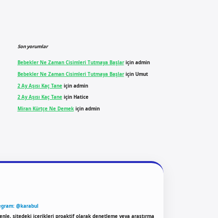
Son yorumlar
Bebekler Ne Zaman Cisimleri Tutmaya Başlar
için
admin
Bebekler Ne Zaman Cisimleri Tutmaya Başlar
için
Umut
2 Ay Aşısı Kaç Tane
için
admin
2 Ay Aşısı Kaç Tane
için
Hatice
Miran Kürtçe Ne Demek
için
admin
egram: @karabul
enle, sitedeki içerikleri proaktif olarak denetleme veya araştırma