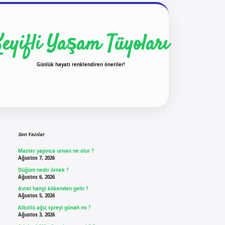
Keyifli Yaşam Tüyoları
Günlük hayatı renklendiren öneriler!
Sidebar
ilbet yeni giriş
ilbet giriş
vdcasino giriş
be
Son Yazılar
Master yapınca unvan ne olur ?
Ağustos 7, 2026
Düğüm nedir örnek ?
Ağustos 6, 2026
Avrat hangi kökenden gelir ?
Ağustos 5, 2026
Alkollü ağız spreyi günah mı ?
Ağustos 3, 2026