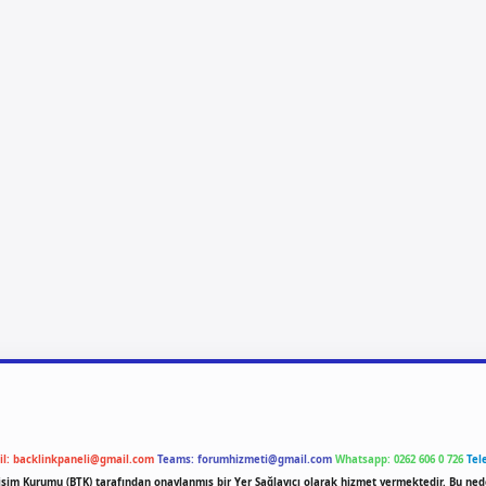
il:
backlinkpaneli@gmail.com
Teams:
forumhizmeti@gmail.com
Whatsapp: 0262 606 0 726
Tel
etişim Kurumu (BTK) tarafından onaylanmış bir Yer Sağlayıcı olarak hizmet vermektedir. Bu ned