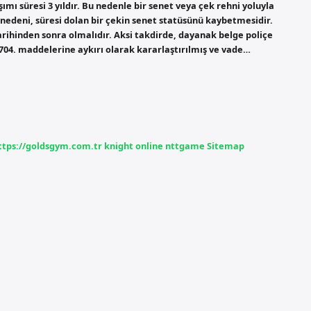
ı süresi 3 yıldır. Bu nedenle bir senet veya çek rehni yoluyla
edeni, süresi dolan bir çekin senet statüsünü kaybetmesidir.
arihinden sonra olmalıdır. Aksi takdirde, dayanak belge poliçe
 704. maddelerine aykırı olarak kararlaştırılmış ve vade…
ttps://goldsgym.com.tr
knight online
nttgame
Sitemap