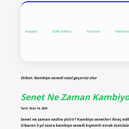
Anasayfa
Gizlilik Politikası
Yasal Uyarı
Hakkımızd
Etiket:
Kambiyo senedi nasıl geçersiz olur
Senet Ne Zaman Kambiyo 
Tarih: Ekim 14, 2024
Senet ne zaman vasfını yitirir? Kambiyo senetleri ihraç edil
itibaren 3 yıl sonra kambiyo senedi kıymetli evrak statüsü