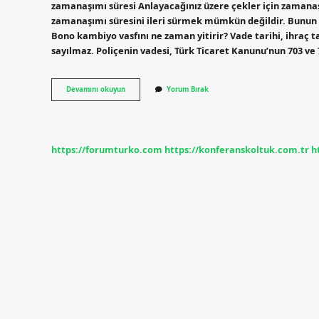
zamanaşımı süresi Anlayacağınız üzere çekler için zamanaşım
zamanaşımı süresini ileri sürmek mümkün değildir. Bunun n
Bono kambiyo vasfını ne zaman yitirir? Vade tarihi, ihraç t
sayılmaz. Poliçenin vadesi, Türk Ticaret Kanunu’nun 703 ve
Senet
Devamını okuyun
Yorum Bırak
Ne
Zaman
Kambiyo
Vasfını
Kaybeder
https://forumturko.com
https://konferanskoltuk.com.tr
h