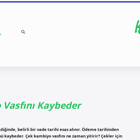
a
Vasfını Kaybeder
diğinde, belirli bir vade tarihi esas alınır. Ödeme tarihinden
nü kaybeder. Çek kambiyo vasfını ne zaman yitirir? Çekler için