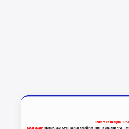
Reklam ve İletişim:
E-ma
Yasal Uyarı:
Sitemiz, 5651 Sayılı Kanun gereğince Bilgi Teknolojileri ve İl