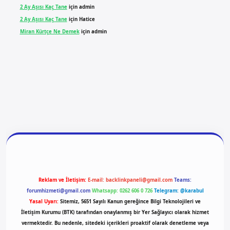
2 Ay Aşısı Kaç Tane
için
admin
2 Ay Aşısı Kaç Tane
için
Hatice
Miran Kürtçe Ne Demek
için
admin
iriş
vdcasino giriş
betexper
Reklam ve İletişim:
E-mail:
backlinkpaneli@gmail.com
Teams:
forumhizmeti@gmail.com
Whatsapp: 0262 606 0 726
Telegram: @karabul
Yasal Uyarı:
Sitemiz, 5651 Sayılı Kanun gereğince Bilgi Teknolojileri ve
İletişim Kurumu (BTK) tarafından onaylanmış bir Yer Sağlayıcı olarak hizmet
vermektedir. Bu nedenle, sitedeki içerikleri proaktif olarak denetleme veya