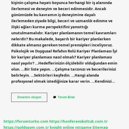
kişinin çalışma hayatı boyunca herhangi bir iş alanında
ilerlemesi ve deneyim ve beceri edinmesidir. Ancak
günümüzde bu kavramın iş deneyimine dayalı
ilerlemeden ziyade bilgi, beceri ve uzmanlık edinme ve
ilişki ağları kurma perspektifini yansıttığı
unutulmamalıdır. Kariyer planlamanın temel kavramları
nelerdir? Bu makalede, başarılı bir kariyer planlarken
dikkate almanız gereken temel prensipleri inceliyoruz.
Psikolojik ve Duygusal Refahın Rolü Kariyer Planlaması İyi
bir kariyer planlaması nasıl olmalı? Kariyer planlaması
nasıl yapılır? …Hedeflerinizin ölçülebilir olduğundan emin
olun. …Bir liste yapın. …Çalışma tarzınızı ve becerilerinizi
belirleyin. …Sektörleri keşfedin. …Hangi alanda
profesyonel olmak istediğinize karar verin. …Kendinizi…
Kariyer
Devamını okuyun
Yorum Bırak
Planlama
Nedir
Tanımı
https://forumturko.com
https://konferanskoltuk.com.tr
https://goldsgym.com.tr
knight online
nttgame
Sitemap