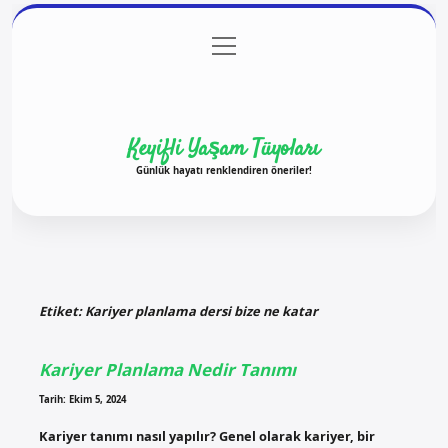
menüyü
Anasayfa
Gizlilik Politikası
Yasal Uyarı
aç
Hakkımızda
Keyifli Yaşam Tüyoları
Günlük hayatı renklendiren öneriler!
Etiket:
Kariyer planlama dersi bize ne katar
Kariyer Planlama Nedir Tanımı
Tarih: Ekim 5, 2024
Kariyer tanımı nasıl yapılır? Genel olarak kariyer, bir