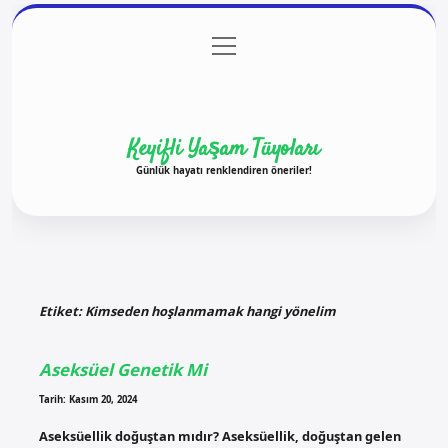
menüyü
Anasayfa
Gizlilik Politikası
Yasal Uyarı
aç
Hakkımızda
Keyifli Yaşam Tüyoları
Günlük hayatı renklendiren öneriler!
Etiket:
Kimseden hoşlanmamak hangi yönelim
Aseksüel Genetik Mi
Tarih: Kasım 20, 2024
Aseksüellik doğuştan mıdır? Aseksüellik, doğuştan gelen