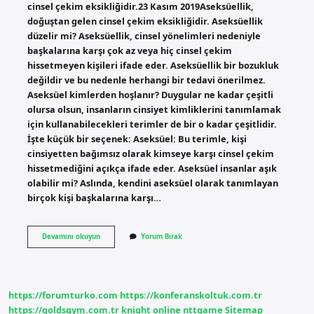
cinsel çekim eksikliğidir.23 Kasım 2019Aseksüellik,
doğuştan gelen cinsel çekim eksikliğidir. Aseksüellik
düzelir mi? Aseksüellik, cinsel yönelimleri nedeniyle
başkalarına karşı çok az veya hiç cinsel çekim
hissetmeyen kişileri ifade eder. Aseksüellik bir bozukluk
değildir ve bu nedenle herhangi bir tedavi önerilmez.
Aseksüel kimlerden hoşlanır? Duygular ne kadar çeşitli
olursa olsun, insanların cinsiyet kimliklerini tanımlamak
için kullanabilecekleri terimler de bir o kadar çeşitlidir.
İşte küçük bir seçenek: Aseksüel: Bu terimle, kişi
cinsiyetten bağımsız olarak kimseye karşı cinsel çekim
hissetmediğini açıkça ifade eder. Aseksüel insanlar aşık
olabilir mi? Aslında, kendini aseksüel olarak tanımlayan
birçok kişi başkalarına karşı…
Aseksüel
Devamını okuyun
Yorum Bırak
Genetik
Mi
https://forumturko.com
https://konferanskoltuk.com.tr
https://goldsgym.com.tr
knight online
nttgame
Sitemap