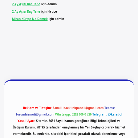
2 Ay Aşısı Kaç Tane
için
admin
2 Ay Aşısı Kaç Tane
için
Hatice
Miran Kürtçe Ne Demek
için
admin
giriş
vdcasino giriş
betexper
Reklam ve İletişim:
E-mail:
backlinkpaneli@gmail.com
Teams:
forumhizmeti@gmail.com
Whatsapp: 0262 606 0 726
Telegram: @karabul
Yasal Uyarı:
Sitemiz, 5651 Sayılı Kanun gereğince Bilgi Teknolojileri ve
İletişim Kurumu (BTK) tarafından onaylanmış bir Yer Sağlayıcı olarak hizmet
vermektedir. Bu nedenle, sitedeki içerikleri proaktif olarak denetleme veya