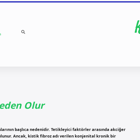
a
eden Olur
arının başlıca nedenidir. Tetikleyici faktörler arasında akciğer
nur. Ancak, kistik fibroz adı verilen konjenital kronik bir