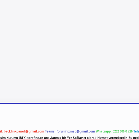
il:
backlinkpaneli@gmail.com
Teams:
forumhizmeti@gmail.com
Whatsapp: 0262 606 0 726
Tel
etişim Kurumu (BTK) tarafından onaylanmış bir Yer Sağlayıcı olarak hizmet vermektedir. Bu ned