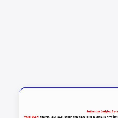
Reklam ve İletişim:
E-ma
Yasal Uyarı:
Sitemiz, 5651 Sayılı Kanun gereğince Bilgi Teknolojileri ve İl