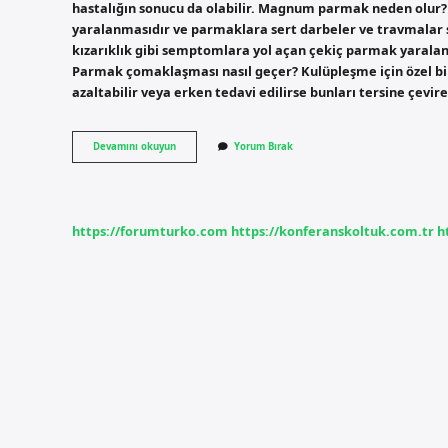
hastalığın sonucu da olabilir. Magnum parmak neden olur? 
yaralanmasıdır ve parmaklara sert darbeler ve travmalar
kızarıklık gibi semptomlara yol açan çekiç parmak yarala
Parmak çomaklaşması nasıl geçer? Kulüpleşme için özel bir
azaltabilir veya erken tedavi edilirse bunları tersine çevire
Sirozda
Devamını okuyun
Yorum Bırak
Çomak
Parmak
Neden
Olur
https://forumturko.com
https://konferanskoltuk.com.tr
h