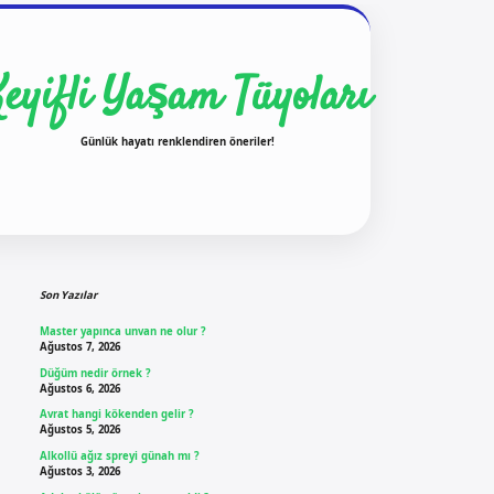
Keyifli Yaşam Tüyoları
Günlük hayatı renklendiren öneriler!
Sidebar
ilbet yeni giriş
ilbet giriş
vdcasino giriş
b
Son Yazılar
Master yapınca unvan ne olur ?
Ağustos 7, 2026
Düğüm nedir örnek ?
Ağustos 6, 2026
Avrat hangi kökenden gelir ?
Ağustos 5, 2026
Alkollü ağız spreyi günah mı ?
Ağustos 3, 2026