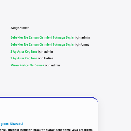
Son yorumlar
Bebekler Ne Zaman Cisimleri Tutmaya Başlar
için
admin
Bebekler Ne Zaman Cisimleri Tutmaya Başlar
için
Umut
2 Ay Aşısı Kaç Tane
için
admin
2 Ay Aşısı Kaç Tane
için
Hatice
Miran Kürtçe Ne Demek
için
admin
egram: @karabul
enle, sitedeki içerikleri proaktif olarak denetleme veya araştırma