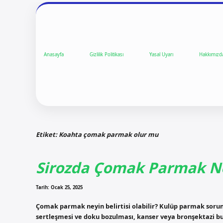
Anasayfa
Gizlilik Politikası
Yasal Uyarı
Hakkımızd
Etiket:
Koahta çomak parmak olur mu
Sirozda Çomak Parmak N
Tarih: Ocak 25, 2025
Çomak parmak neyin belirtisi olabilir? Kulüp parmak sorunl
sertleşmesi ve doku bozulması, kanser veya bronşektazi bulu