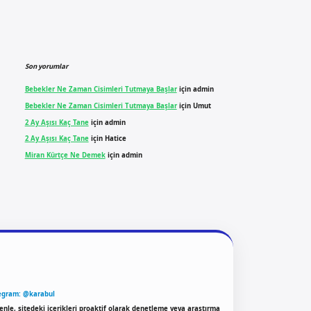
Son yorumlar
Bebekler Ne Zaman Cisimleri Tutmaya Başlar
için
admin
Bebekler Ne Zaman Cisimleri Tutmaya Başlar
için
Umut
2 Ay Aşısı Kaç Tane
için
admin
2 Ay Aşısı Kaç Tane
için
Hatice
Miran Kürtçe Ne Demek
için
admin
egram: @karabul
enle, sitedeki içerikleri proaktif olarak denetleme veya araştırma