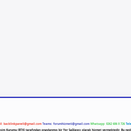
il:
backlinkpaneli@gmail.com
Teams:
forumhizmeti@gmail.com
Whatsapp: 0262 606 0 726
Tel
etişim Kurumu (BTK) tarafından onaylanmış bir Yer Sağlayıcı olarak hizmet vermektedir. Bu ned