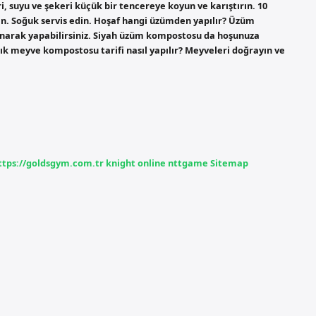
i, suyu ve şekeri küçük bir tencereye koyun ve karıştırın. 10
in. Soğuk servis edin. Hoşaf hangi üzümden yapılır? Üzüm
arak yapabilirsiniz. Siyah üzüm kompostosu da hoşunuza
ık meyve kompostosu tarifi nasıl yapılır? Meyveleri doğrayın ve
ttps://goldsgym.com.tr
knight online
nttgame
Sitemap