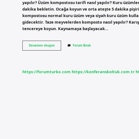
yapılır? Üzüm kompostosu tarifi nasıl yapılır? Kuru üzümler
dakika bekletin. Ocağa koyun ve orta ateşte 5 dakika pişir
kompostosu normal kuru üzüm veya siyah kuru üzüm kullan
gidecektir. Taze meyvelerden komposto nasıl yapılır? Karış
tencereye koyun. Kaynamaya başlayacak…
Yaş
Devamını okuyun
Yorum Bırak
Üzümden
Komposto
Olur
Mu
https://forumturko.com
https://konferanskoltuk.com.tr
h