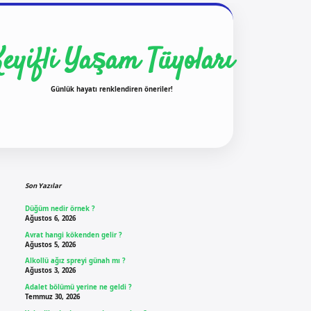
Keyifli Yaşam Tüyoları
Günlük hayatı renklendiren öneriler!
Sidebar
ilbet yeni giriş
ilbet giriş
vdcasino giriş
be
Son Yazılar
Düğüm nedir örnek ?
Ağustos 6, 2026
Avrat hangi kökenden gelir ?
Ağustos 5, 2026
Alkollü ağız spreyi günah mı ?
Ağustos 3, 2026
Adalet bölümü yerine ne geldi ?
Temmuz 30, 2026