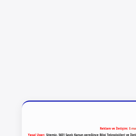
Reklam ve İletişim:
E-ma
Yasal Uyarı:
Sitemiz, 5651 Sayılı Kanun gereğince Bilgi Teknolojileri ve İl