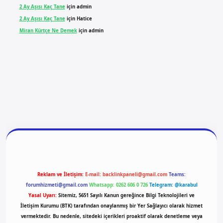
2 Ay Aşısı Kaç Tane
için
admin
2 Ay Aşısı Kaç Tane
için
Hatice
Miran Kürtçe Ne Demek
için
admin
giriş
vdcasino giriş
betexper
Reklam ve İletişim:
E-mail:
backlinkpaneli@gmail.com
Teams:
forumhizmeti@gmail.com
Whatsapp: 0262 606 0 726
Telegram: @karabul
Yasal Uyarı:
Sitemiz, 5651 Sayılı Kanun gereğince Bilgi Teknolojileri ve
İletişim Kurumu (BTK) tarafından onaylanmış bir Yer Sağlayıcı olarak hizmet
vermektedir. Bu nedenle, sitedeki içerikleri proaktif olarak denetleme veya