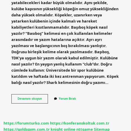
yatabilecekleri kadar büyük olmalıdır. Aynı şekilde,
kulübe kapısının yüksekliği köpeğin omuz yüksekliğinden
daha yüksek olmalıdır. Köpekler, uzanırken veya
yatarken kulübenin içinde kalmalı ve hareket
kabiliyetleri kısıtlanmamalıdır. Başıboş köpek nasıl
yazılır? “Basıboş” kelimesi en çok kullanılan kelimeler
arasındadır ve yazım hatalarına açıktır. Ayrı ayrı
yazılması ve başlangıcının boş bırakılması yanlıştır.
Doğrusu birleşik kelime olarak yazılmasıdır. Başıboş,
TDK’ya uygun bir yazım olarak kabul edilmiştir. Kulübüne
nasıl yazılır? En yaygın yanlış kullanım “club”dır. Doğru
cümlede kullanın: Üniversitede bir spor kulübüne
katıldım ve haftada iki kez antrenman yapıyorum. Köpek
balığı nasıl yazılır? Shark kelimesinin doğru yazımı…
Köpek
Devamını okuyun
Yorum Bırak
Kulübe
Nasıl
Yazılır
https://forumturko.com
https://konferanskoltuk.com.tr
https://goldsgym.com.tr
knight online
nttgame
Sitemap