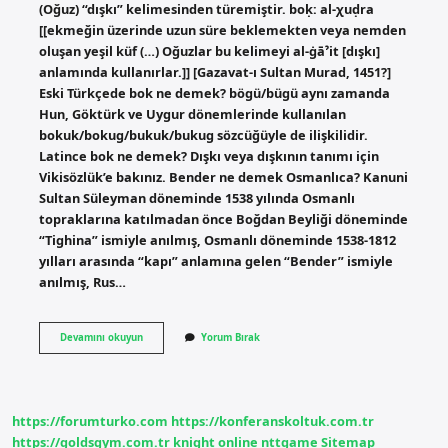
(Oğuz) “dışkı” kelimesinden türemiştir. boḳ: al-χuḍra
[[ekmeğin üzerinde uzun süre beklemekten veya nemden
oluşan yeşil küf (…) Oğuzlar bu kelimeyi al-ġāˀit [dışkı]
anlamında kullanırlar.]] [Gazavat-ı Sultan Murad, 1451?]
Eski Türkçede bok ne demek? bögü/bügü aynı zamanda
Hun, Göktürk ve Uygur dönemlerinde kullanılan
bokuk/bokug/bukuk/bukug sözcüğüyle de ilişkilidir.
Latince bok ne demek? Dışkı veya dışkının tanımı için
Vikisözlük’e bakınız. Bender ne demek Osmanlıca? Kanuni
Sultan Süleyman döneminde 1538 yılında Osmanlı
topraklarına katılmadan önce Boğdan Beyliği döneminde
“Tighina” ismiyle anılmış, Osmanlı döneminde 1538-1812
yılları arasında “kapı” anlamına gelen “Bender” ismiyle
anılmış, Rus…
Bok
Devamını okuyun
Yorum Bırak
Osmanlıca
Ne
Demek
https://forumturko.com
https://konferanskoltuk.com.tr
https://goldsgym.com.tr
knight online
nttgame
Sitemap