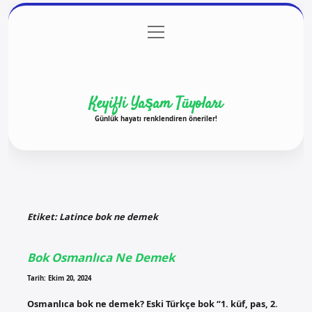
menüyü
Anasayfa
Gizlilik Politikası
Yasal Uyarı
aç
Hakkımızda
Keyifli Yaşam Tüyoları
Günlük hayatı renklendiren öneriler!
Etiket:
Latince bok ne demek
Bok Osmanlıca Ne Demek
Tarih: Ekim 20, 2024
Osmanlıca bok ne demek? Eski Türkçe bok “1. küf, pas, 2.