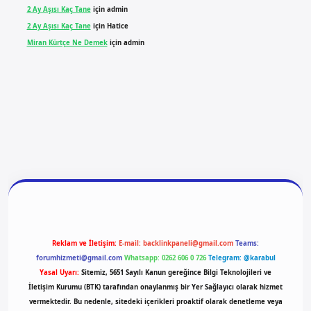
2 Ay Aşısı Kaç Tane
için
admin
2 Ay Aşısı Kaç Tane
için
Hatice
Miran Kürtçe Ne Demek
için
admin
giriş
vdcasino giriş
betexper
Reklam ve İletişim:
E-mail:
backlinkpaneli@gmail.com
Teams:
forumhizmeti@gmail.com
Whatsapp: 0262 606 0 726
Telegram: @karabul
Yasal Uyarı:
Sitemiz, 5651 Sayılı Kanun gereğince Bilgi Teknolojileri ve
İletişim Kurumu (BTK) tarafından onaylanmış bir Yer Sağlayıcı olarak hizmet
vermektedir. Bu nedenle, sitedeki içerikleri proaktif olarak denetleme veya